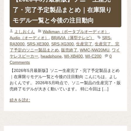
了・完了予定製品まとめ｜在庫限り
モデル一覧と今後の注目動向
よしおくん
Walkman（ポータブルオーディオ）
,
Audio（オーディオ）
,
BRAVIA（薄型テレビ）
SRS-
RA3000
,
SRS-XE300
,
SRS-XG300
,
生産完了
,
生産完了、完
了予定のソニー製品まとめ
,
販売終了
,
WMC-NW20MU
,
ワイ
ヤレスピーカー
,
headphone
,
WI-XB400
,
WI-C200
0
Comments
【2026年5月最新版】ソニー生産完了・完了予定製品まとめ
｜在庫限りモデル一覧と今後の注目動向 こんにちは、よし
おくんです。 2026年5月時点で、ソニー製品の生産完了・販
売終了モデルが大きく動いています。 特に今回は […]
続きを読む