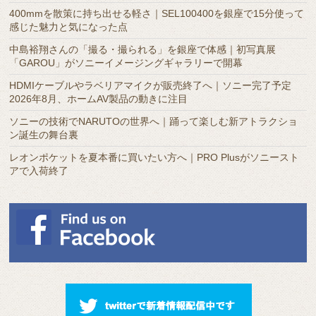
カ
400mmを散策に持ち出せる軽さ｜SEL100400を銀座で15分使って
イ
感じた魅力と気になった点
ブ
中島裕翔さんの「撮る・撮られる」を銀座で体感｜初写真展
「GAROU」がソニーイメージングギャラリーで開幕
HDMIケーブルやラベリアマイクが販売終了へ｜ソニー完了予定
2026年8月、ホームAV製品の動きに注目
ソニーの技術でNARUTOの世界へ｜踊って楽しむ新アトラクショ
ン誕生の舞台裏
レオンポケットを夏本番に買いたい方へ｜PRO Plusがソニースト
アで入荷終了