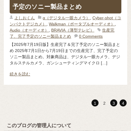
予定のソニー製品まとめ
よしおくん
α（デジタル一眼カメラ）
,
Cyber-shot（コ
ンパクトデジカメ）
,
Walkman（ポータブルオーディオ）
,
Audio（オーディオ）
,
BRAVIA（薄型テレビ）
生産完
了、完了予定のソニー製品まとめ
0 Comments
【2025年7月19日版】生産完了＆完了予定のソニー製品まと
め 2025年7月1日から7月19日までの生産完了、完了予定の
ソニー製品まとめ。対象商品は、デジタル一眼カメラ、デジ
タルスチルカメラ、ガンシューティングマイクロ […]
続きを読む
1
2
3
4
このブログの管理人について