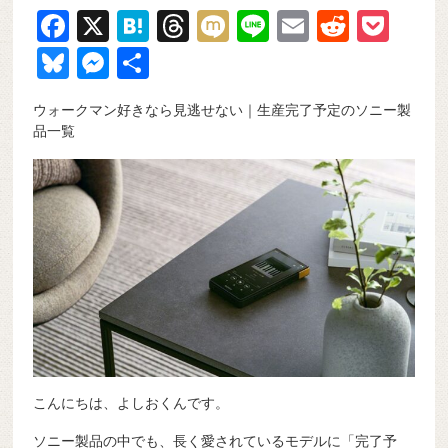
F
X
H
T
M
Li
E
R
P
a
at
hr
ixi
n
m
e
o
Bl
M
共
c
e
e
e
ail
d
ck
u
e
有
ウォークマン好きなら見逃せない｜生産完了予定のソニー製
e
n
a
di
et
e
ss
品一覧
b
a
d
t
sk
e
o
s
y
n
o
g
k
er
こんにちは、よしおくんです。
ソニー製品の中でも、長く愛されているモデルに「完了予