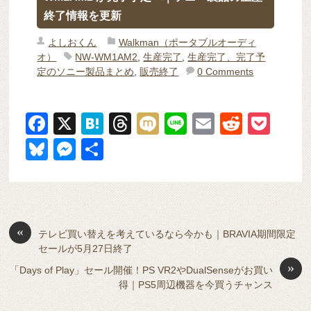
終了情報を更新
よしおくん
Walkman（ポータブルオーディ
オ）
NW-WM1AM2
,
生産完了
,
生産完了、完了予
定のソニー製品まとめ
,
販売終了
0 Comments
F
X
H
T
M
Li
E
R
P
a
at
hr
ixi
n
m
e
o
Bl
M
共
c
e
e
e
ail
d
ck
u
e
有
e
n
a
di
et
e
ss
b
a
d
t
sk
e
o
s
«
y
n
テレビ買い替えを考えているなら今かも｜BRAVIA期間限定
セールが5月27日終了
o
g
»
「Days of Play」セール開催！PS VR2やDualSenseがお買い
k
er
得｜PS5周辺機器を今買うチャンス