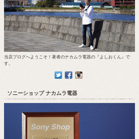
当店ブログへようこそ！著者のナカムラ電器の『よしおくん』で
す。
ソニーショップ ナカムラ電器