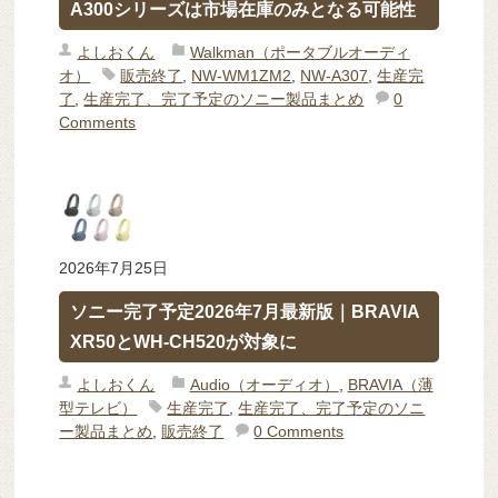
A300シリーズは市場在庫のみとなる可能性
よしおくん
Walkman（ポータブルオーディ
オ）
販売終了
,
NW-WM1ZM2
,
NW-A307
,
生産完
了
,
生産完了、完了予定のソニー製品まとめ
0
Comments
2026年7月25日
ソニー完了予定2026年7月最新版｜BRAVIA
XR50とWH-CH520が対象に
よしおくん
Audio（オーディオ）
,
BRAVIA（薄
型テレビ）
生産完了
,
生産完了、完了予定のソニ
ー製品まとめ
,
販売終了
0 Comments