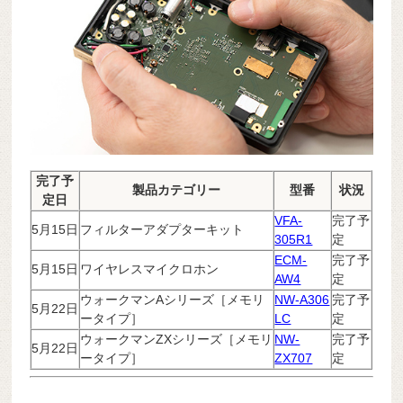
完了予
製品カテゴリー
型番
状況
定日
VFA-
完了予
5月15日
フィルターアダプターキット
305R1
定
ECM-
完了予
5月15日
ワイヤレスマイクロホン
AW4
定
ウォークマンAシリーズ［メモリ
NW-A306
完了予
5月22日
ータイプ］
LC
定
ウォークマンZXシリーズ［メモリ
NW-
完了予
5月22日
ータイプ］
ZX707
定