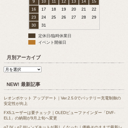
9
10
11
12
13
14
15
16
17
18
19
20
21
22
23
24
25
26
27
28
29
30
31
定休日/臨時休業日
イベント開催日
月別アーカイブ
月
別
ア
NEW! 最新記事
ー
カ
レオンポケット アップデート｜Ver.2.5.0でバッテリー充電制御の
イ
安定性が向上
ブ
FX5ユーザーは要チェック｜OLEDビューファインダー「DVF-
EL1」の納期が9月上旬へ変更
α7 IV・α7 IIIレンズキットが新しくなった｜価格そのままで最新レ