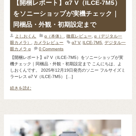
【開梱レポート】α7 V（ILCE-7M5）
をソニーショップが実機チェック｜
同梱品・外観・初期設定まで
よしおくん
α（本体）
,
徹底レビュー
,
α（デジタル一
眼カメラ）
,
カメラレビュー
α7 V
,
ILCE-7M5
,
デジタル一
眼カメラ α
0 Comments
【開梱レポート】α7 V（ILCE-7M5）をソニーショップが実
機チェック｜同梱品・外観・初期設定まで こんにちは、よ
しおくんです。 2025年12月19日発売のソニー フルサイズミ
ラーレス α7 V（ILCE-7M5） […]
続きを読む