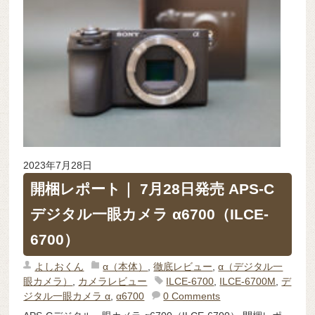
2023年7月28日
開梱レポート｜ 7月28日発売 APS-C
デジタル一眼カメラ α6700（ILCE-
6700）
よしおくん
α（本体）
,
徹底レビュー
,
α（デジタル一
眼カメラ）
,
カメラレビュー
ILCE-6700
,
ILCE-6700M
,
デ
ジタル一眼カメラ α
,
α6700
0 Comments