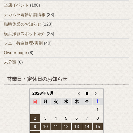
当店イベント
(180)
ナカムラ電器店舗情報
(38)
臨時休業のお知らせ
(123)
横浜撮影スポット紹介
(25)
ソニー持込修理-実例
(40)
Owner page
(8)
未分類
(6)
営業日・定休日のお知らせ
2026年 8月
日
月
火
水
木
金
土
1
2
3
4
5
6
7
8
9
10
11
12
13
14
15