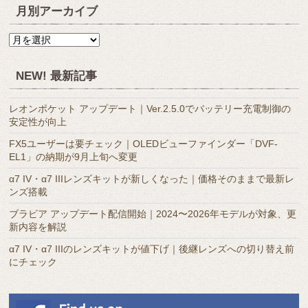
月別アーカイブ
月
別
ア
NEW! 最新記事
ー
カ
レオンポケット アップデート｜Ver.2.5.0でバッテリー充電制御の
イ
安定性が向上
ブ
FX5ユーザーは要チェック｜OLEDビューファインダー「DVF-
EL1」の納期が9月上旬へ変更
α7 IV・α7 IIIレンズキットが新しくなった｜価格そのままで最新レ
ンズ搭載
ブラビア アップデート配信開始｜2024〜2026年モデルが対象、更
新内容を解説
α7 IV・α7 IIIのレンズキットが値下げ｜後継レンズへの切り替え前
にチェック