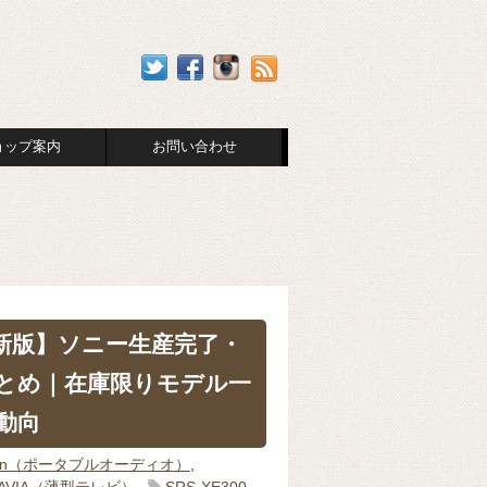
ョップ案内
お問い合わせ
最新版】ソニー生産完了・
とめ｜在庫限りモデル一
動向
man（ポータブルオーディオ）
,
RAVIA（薄型テレビ）
SRS-XE300
,