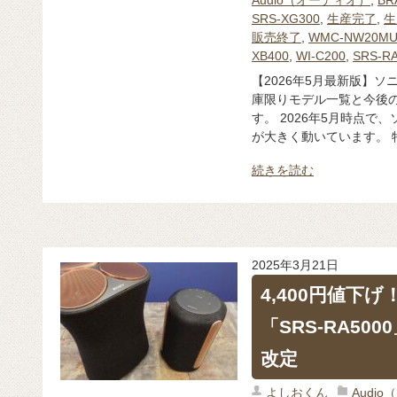
SRS-XG300
,
生産完了
,
生
販売終了
,
WMC-NW20M
XB400
,
WI-C200
,
SRS-R
【2026年5月最新版】
庫限りモデル一覧と今後の
す。 2026年5月時点
が大きく動いています。 特
続きを読む
2025年3月21日
4,400円値下
「SRS-RA500
改定
よしおくん
Audi