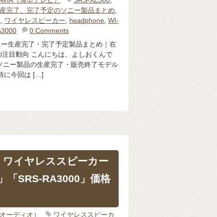
産完了、完了予定のソニー製品まとめ
,
U
,
ワイヤレスピーカー
,
headphone
,
WI-
A3000
0 Comments
ソニー生産完了・完了予定製品まとめ｜在
注目動向 こんにちは、よしおくんで
で、ソニー製品の生産完了・販売終了モデル
に今回は […]
げ！ワイヤレススピーカー
0」「SRS-RA3000」価格
o（オーディオ）
ワイヤレススピーカ