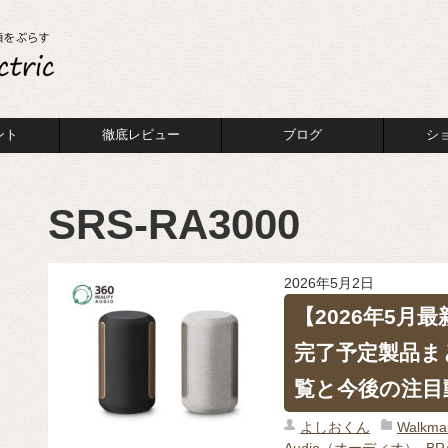
ント
徹底レビュー
ブログ
シ
SRS-RA3000
2026年5月2日
【2026年5月
完了予定製品ま
覧と今後の注目
よしおくん
Walk
Audio（オーディオ）
,
B