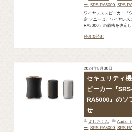
ー
,
SRS-RA5000
,
SRS-R
ワイヤレススピーカー「SRS
定 ソニーは、ワイヤレススピ
RA3000」の価格を改定
続きを読む
2024年5月30日
セキュリティ機
ピーカー『SRS-R
RA5000』の
せ
よしおくん
Audi
ー
,
SRS-RA5000
,
SRS-R