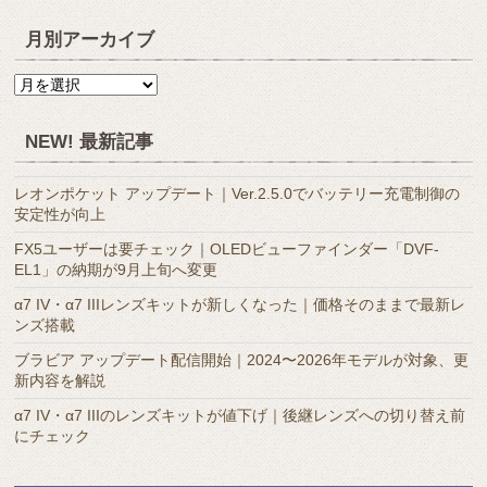
月別アーカイブ
月
別
ア
NEW! 最新記事
ー
カ
レオンポケット アップデート｜Ver.2.5.0でバッテリー充電制御の
イ
安定性が向上
ブ
FX5ユーザーは要チェック｜OLEDビューファインダー「DVF-
EL1」の納期が9月上旬へ変更
α7 IV・α7 IIIレンズキットが新しくなった｜価格そのままで最新レ
ンズ搭載
ブラビア アップデート配信開始｜2024〜2026年モデルが対象、更
新内容を解説
α7 IV・α7 IIIのレンズキットが値下げ｜後継レンズへの切り替え前
にチェック