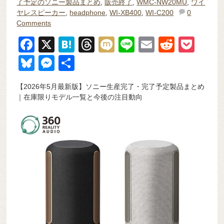
了予定のソニー製品まとめ
,
販売終了
,
WMC-NW20MU
,
ワイ
ヤレスピーカー
,
headphone
,
WI-XB400
,
WI-C200
0
Comments
F
X
H
T
M
Li
E
R
P
a
at
hr
ixi
n
m
e
o
Bl
M
共
c
e
e
e
ail
d
ck
u
e
有
【2026年5月最新版】ソニー生産完了・完了予定製品まとめ
e
n
a
di
et
e
ss
｜在庫限りモデル一覧と今後の注目動向
b
a
d
t
sk
e
o
s
y
n
o
g
k
er