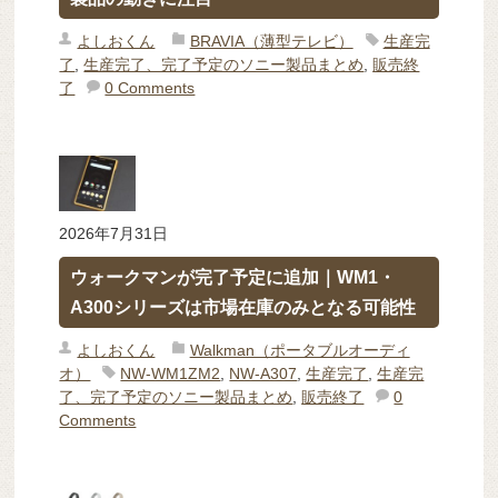
よしおくん
BRAVIA（薄型テレビ）
生産完
了
,
生産完了、完了予定のソニー製品まとめ
,
販売終
了
0 Comments
2026年7月31日
ウォークマンが完了予定に追加｜WM1・
A300シリーズは市場在庫のみとなる可能性
よしおくん
Walkman（ポータブルオーディ
オ）
NW-WM1ZM2
,
NW-A307
,
生産完了
,
生産完
了、完了予定のソニー製品まとめ
,
販売終了
0
Comments