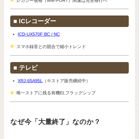
レガシー規格（WM-PORT）関連は完全移行へ
■ ICレコーダー
ICD-UX570F BC / NC
スマホ録音との競合で縮小トレンド
■ テレビ
XRJ-65A95L
（※ストア販売継続中）
唯一ストアに残る有機ELフラッグシップ
なぜ今「大量終了」なのか？