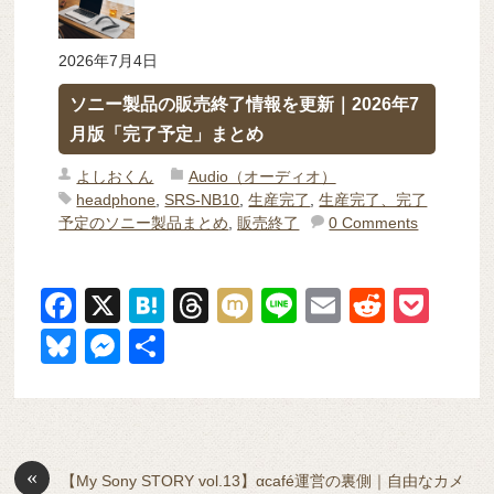
2026年7月4日
ソニー製品の販売終了情報を更新｜2026年7
月版「完了予定」まとめ
よしおくん
Audio（オーディオ）
headphone
,
SRS-NB10
,
生産完了
,
生産完了、完了
予定のソニー製品まとめ
,
販売終了
0 Comments
F
X
H
T
M
Li
E
R
P
a
at
hr
ixi
n
m
e
o
Bl
M
共
c
e
e
e
ail
d
ck
u
e
有
e
n
a
di
et
e
ss
b
a
d
t
sk
e
o
s
«
y
n
【My Sony STORY vol.13】αcafé運営の裏側｜自由なカメ