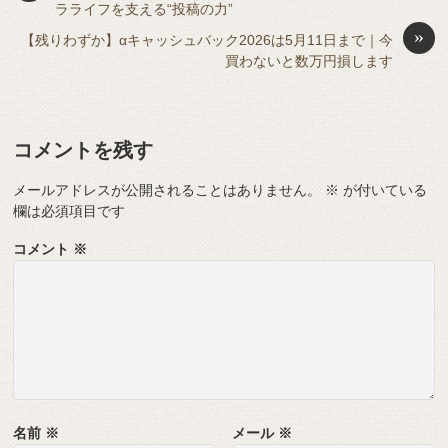
ラライフを支える“投稿の力”
o
g
»
【残りわずか】αキャッシュバック2026は5月11日まで｜今
k
er
買わないと数万円損します
コメントを残す
メールアドレスが公開されることはありません。
※
が付いている
欄は必須項目です
コメント
※
名前
※
メール
※