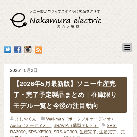
2026年5月2日
【2026年5月最新版】ソニー生産完
了・完了予定製品まとめ｜在庫限り
モデル一覧と今後の注目動向
よしおくん
Walkman（ポータブルオーディオ）
,
Audio（オーディオ）
,
BRAVIA（薄型テレビ）
SRS-
RA3000
,
SRS-XE300
,
SRS-XG300
,
生産完了
,
生産完了、完