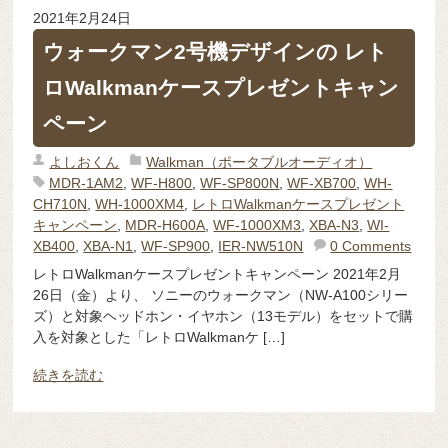
2021年2月24日
ウォークマン2号機デザインの レト
ロWalkmanケースプレゼントキャン
ペーン
よしおくん
Walkman（ポータブルオーディオ）
MDR-1AM2
,
WF-H800
,
WF-SP800N
,
WF-XB700
,
WH-
CH710N
,
WH-1000XM4
,
レトロWalkmanケースプレゼント
キャンペーン
,
MDR-H600A
,
WF-1000XM3
,
XBA-N3
,
WI-
XB400
,
XBA-N1
,
WF-SP900
,
IER-NW510N
0 Comments
レトロWalkmanケースプレゼントキャンペーン 2021年2月
26日（金）より、 ソニーのウォークマン（NW-A100シリー
ズ）と対象ヘッドホン・イヤホン（13モデル）をセットで購
入を対象とした「レトロWalkmanケ […]
続きを読む