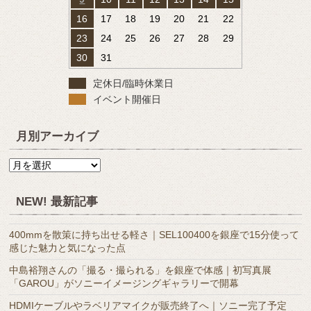
16
17
18
19
20
21
22
23
24
25
26
27
28
29
30
31
定休日/臨時休業日
イベント開催日
月別アーカイブ
月
別
ア
NEW! 最新記事
ー
カ
400mmを散策に持ち出せる軽さ｜SEL100400を銀座で15分使って
イ
感じた魅力と気になった点
ブ
中島裕翔さんの「撮る・撮られる」を銀座で体感｜初写真展
「GAROU」がソニーイメージングギャラリーで開幕
HDMIケーブルやラベリアマイクが販売終了へ｜ソニー完了予定