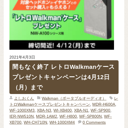
2021年4月3日
間もなく終了 レトロWalkmanケース
プレゼントキャンペーンは4月12日
（月）まで
よしおくん
Walkman（ポータブルオーディオ）
レ
トロWalkmanケースプレゼントキャンペーン
,
MDR-H600A
,
WF-1000XM3
,
XBA-N3
,
WI-XB400
,
XBA-N1
,
WF-SP900
,
IER-NW510N
,
MDR-1AM2
,
WF-H800
,
WF-SP800N
,
WF-
XB700
,
WH-CH710N
,
WH-1000XM4
0 Comments