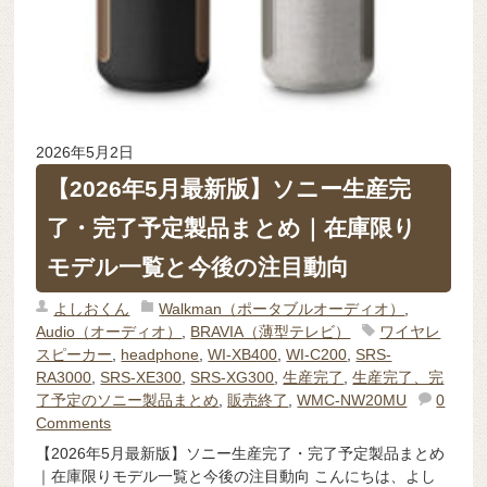
2026年5月2日
【2026年5月最新版】ソニー生産完
了・完了予定製品まとめ｜在庫限り
モデル一覧と今後の注目動向
よしおくん
Walkman（ポータブルオーディオ）
,
Audio（オーディオ）
,
BRAVIA（薄型テレビ）
ワイヤレ
スピーカー
,
headphone
,
WI-XB400
,
WI-C200
,
SRS-
RA3000
,
SRS-XE300
,
SRS-XG300
,
生産完了
,
生産完了、完
了予定のソニー製品まとめ
,
販売終了
,
WMC-NW20MU
0
Comments
【2026年5月最新版】ソニー生産完了・完了予定製品まとめ
｜在庫限りモデル一覧と今後の注目動向 こんにちは、よし