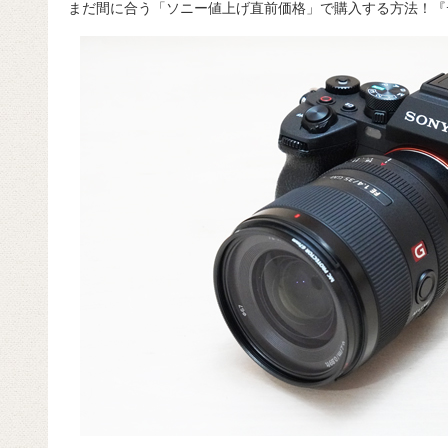
まだ間に合う「ソニー値上げ直前価格」で購入する方法！『デ
c
e
e
e
ail
d
c
e
n
a
di
e
b
a
d
t
o
s
o
k