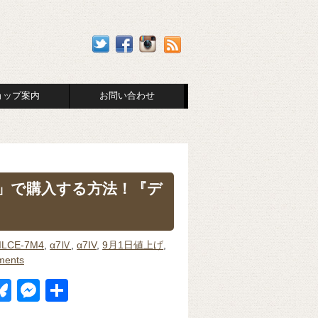
ョップ案内
お問い合わせ
」で購入する方法！『デ
ILCE-7M4
,
α7Ⅳ
,
α7IV
,
9月1日値上げ
,
ments
Bl
M
共
u
e
有