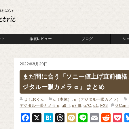
ント
徹底レビュー
ブログ
シ
2022年8月29日
まだ間に合う「ソニー値上げ直前価格
ジタル一眼カメラ α 』まとめ
よしおくん
α（本体）
,
α（デジタル一眼カメラ）
デジタル一眼カメラ α
,
α9 II
,
α7 III
,
α7C
,
α1
,
FX3
0 Com
F
X
H
T
M
Li
E
R
P
a
at
hr
ixi
n
m
e
o