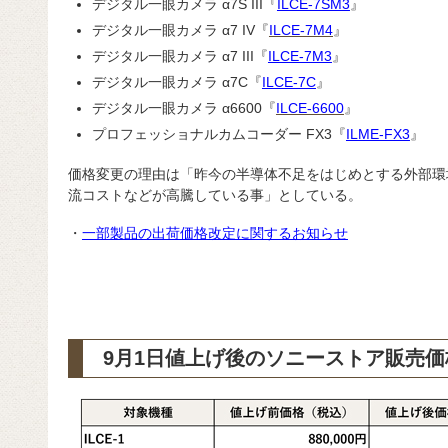
デジタル一眼カメラ α7S III『
ILCE-7SM3
』
デジタル一眼カメラ α7 IV『
ILCE-7M4
』
デジタル一眼カメラ α7 III『
ILCE-7M3
』
デジタル一眼カメラ α7C『
ILCE-7C
』
デジタル一眼カメラ α6600『
ILCE-6600
』
プロフェッショナルカムコーダー FX3『
ILME-FX3
』
価格変更の理由は「昨今の半導体不足をはじめとする外部環
流コストなどが高騰している事」としている。
・
一部製品の出荷価格改定に関するお知らせ
9月1日値上げ後のソニーストア販売価