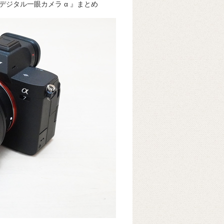
ジタル一眼カメラ α 』まとめ
k
e
ss
t
sk
e
y
n
g
er