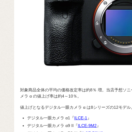
対象商品全体の平均の価格改定率は約8％ 増。当店予想ソ
メラ α の値上げ率は約4～10％。
値上げとなるデジタル一眼カメラ α は8シリーズの12モデル
デジタル一眼カメラ α1『
ILCE-1
』
デジタル一眼カメラ α9 II『
ILCE-9M2
』