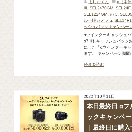
よしおくん
α（本
III
,
SEL2470GM
,
SEL24F
SEL1224GM
,
α7C
,
SEL3
ル一眼カメラ α
,
SEL14F
ッシュバックキャンペー
αウインターキャッシュバ
α7IIIもキャッシュバック
にした「αウインターキ
ます。 キャンペーン期間は、
続きを読む
2022年10月11日
本日最終日 α
ックキャンペー
｜最終日に購入