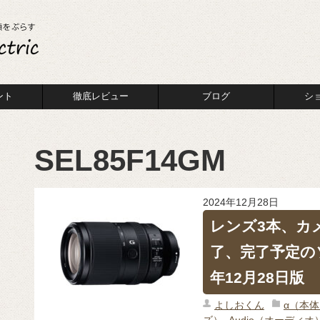
ント
徹底レビュー
ブログ
シ
SEL85F14GM
2024年12月28日
レンズ3本、カ
了、完了予定のソ
年12月28日版
よしおくん
α（本
ズ）
,
Audio（オーディオ