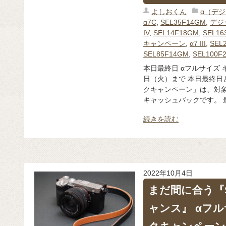
よしおくん
α（デ
α7C
,
SEL35F14GM
,
デジ
IV
,
SEL14F18GM
,
SEL16
キャンペーン
,
α7 III
,
SEL
SEL85F14GM
,
SEL100F
本日最終日 αフルサイズ 
日（火）まで 本日最終日
クキャンペーン」は、対象
キャッシュバックです。 最
続きを読む
2022年10月4日
まだ間に合う『S
ャンス』 αフ