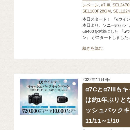
ンペーン
,
α7 III
,
SEL247
SEL100F28GM
,
SEL122
本日スタート！ 『αウイ
本日より、ソニーのカメラα
α6400を対象にした 『
ン』 がスタートしました。 
続きを読む
2022年11月9日
α7Cとα7III
は約1年ぶりと
ッシュバックキ
11/11～1/10