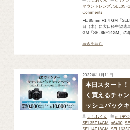
よしおくん
α（デ
マウントレンズ
,
SEL85F
Comments
FE 85mm F1.4 GM「
日（木）に大口径中望遠単焦点
GM「SEL85F14GM」の
続きを読む
2022年11月11日
本日スタート！ 
く買えるチャン
ッシュバックキ
よしおくん
α（デ
SEL35F14GM
,
α6400
,
SE
SEL14F18GM
,
SEL1635