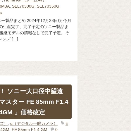
RM3A
,
SEL70300G
,
SEL70350G
,
s
製品まとめ 2024年12月28日版 今月
までの生産完了、完了予定のソニー製品ま
、後継モデルの情報なしで完了予定。そ
ンズ […]
下げ！ ソニー大口径中望遠
スター FE 85mm F1.4
14GM 」価格改定
ンズ）
,
α（デジタル一眼カメラ）
E
14GM
,
FE 85mm F1.4 GM
0