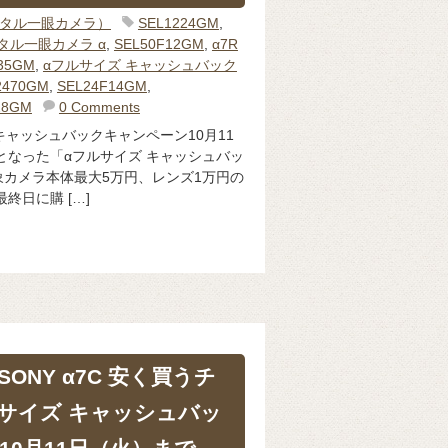
ジタル一眼カメラ）
SEL1224GM
,
タル一眼カメラ α
,
SEL50F12GM
,
α7R
35GM
,
αフルサイズ キャッシュバック
2470GM
,
SEL24F14GM
,
28GM
0 Comments
キャッシュバックキャンペーン10月11
となった「αフルサイズ キャッシュバッ
カメラ本体最大5万円、レンズ1万円の
終日に購 […]
ONY α7C 安く買うチ
ルサイズ キャッシュバッ