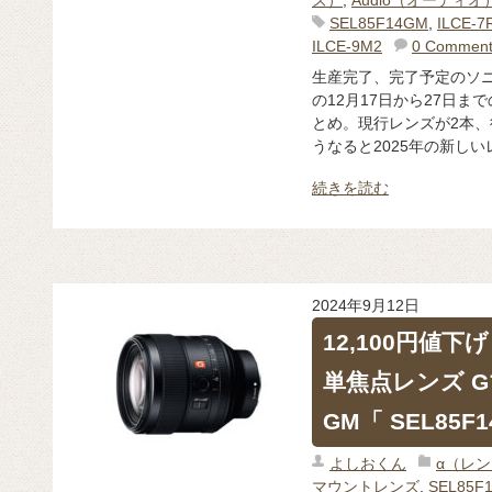
SEL85F14GM
,
ILCE-7
ILCE-9M2
0 Comment
生産完了、完了予定のソニー
の12月17日から27日
とめ。現行レンズが2本
うなると2025年の新しいレ
続きを読む
2024年9月12日
12,100円値
単焦点レンズ Gマ
GM「 SEL85F
よしおくん
α（レ
マウントレンズ
,
SEL85F