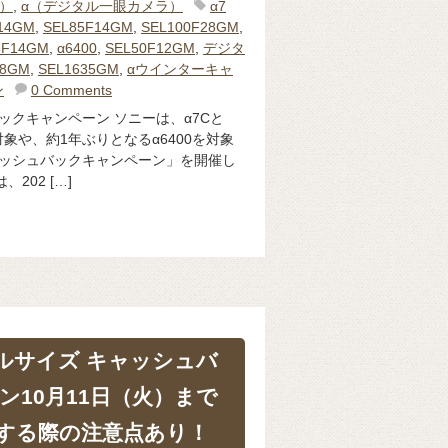
体）
,
α（デジタル一眼カメラ）
α7
14GM
,
SEL85F14GM
,
SEL100F28GM
,
5F14GM
,
α6400
,
SEL50F12GM
,
デジタ
18GM
,
SEL1635GM
,
αウインターキャ
ン
0 Comments
ックキャンペーン ソニーは、α7Cと
対象や、約1年ぶりとなるα6400を対象
ャッシュバックキャンペーン」を開催し
202 […]
フルサイズ キャッシュバ
ン10月11日（火）まで
する際の注意点あり！