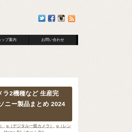
ョップ案内
お問い合わせ
メラ2機種など 生産完
ニー製品まとめ 2024
体）
,
α（デジタル一眼カメラ）
,
α（レン
）
,
Home AV（ホームAV）