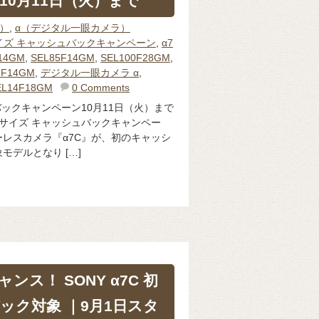
10月11日（火）まで
体）
,
α（デジタル一眼カメラ）
イズ キャッシュバックキャンペーン
,
α7
14GM
,
SEL85F14GM
,
SEL100F28GM
,
5F14GM
,
デジタル一眼カメラ α
,
EL14F18GM
0 Comments
バックキャンペーン10月11日（火）まで
サイズ キャッシュバックキャンペー
レスカメラ『α7C』が、初のキャッシ
モデルとなり […]
ャンス！ SONY α7C 初
ック対象 ｜9月1日スタ