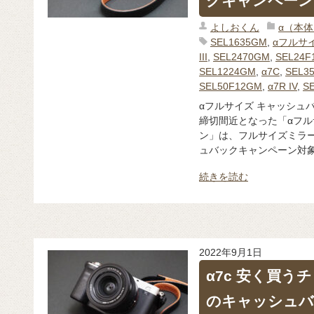
クキャンペーン
よしおくん
α（本
SEL1635GM
,
αフルサ
III
,
SEL2470GM
,
SEL24F
SEL1224GM
,
α7C
,
SEL3
SEL50F12GM
,
α7R IV
,
S
αフルサイズ キャッシュ
締切間近となった「αフル
ン」は、フルサイズミラー
ュバックキャンペーン対象
続きを読む
2022年9月1日
α7c 安く買うチ
のキャッシュバ