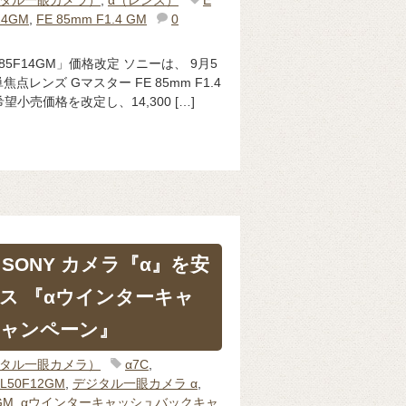
ジタル一眼カメラ）
,
α（レンズ）
E
14GM
,
FE 85mm F1.4 GM
0
SEL85F14GM」価格改定 ソニーは、 9月5
レンズ Gマスター FE 85mm F1.4
希望小売価格を改定し、14,300 […]
SONY カメラ『α』を安
ス 『αウインターキャ
ャンペーン』
ジタル一眼カメラ）
α7C
,
L50F12GM
,
デジタル一眼カメラ α
,
GM
,
αウインターキャッシュバックキャ