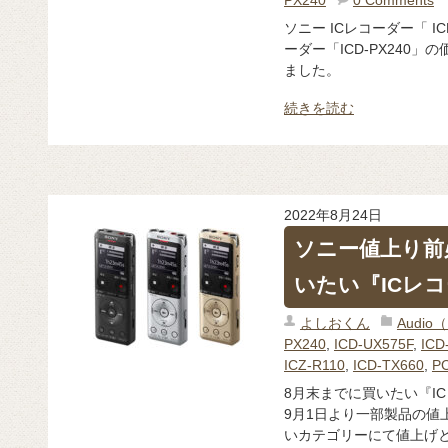
ソニー ICレコーダー「 IC
ーダー「ICD-PX240」
ました。
続きを読む
2022年8月24日
ソニー値上り前
いたい『ICレ
よしおくん
Audi
PX240
,
ICD-UX575F
,
ICD
ICZ-R110
,
ICD-TX660
,
P
8月末までに買いたい『IC
9月1日より一部製品の値
いカテゴリーにて値上げと