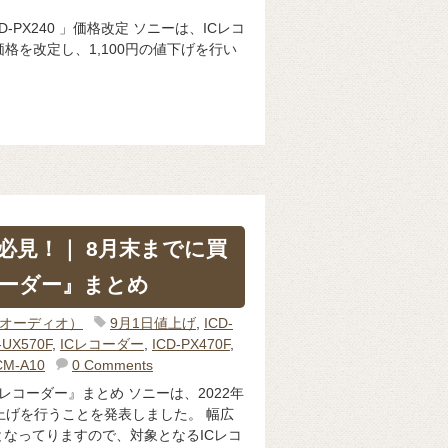
D-PX240 」価格改定 ソニーは、ICレコ
の価格を改定し、1,100円の値下げを行い
必見！｜ 8月末までに買
コーダー』まとめ
o（オーディオ）
9月1日値上げ
,
ICD-
-UX570F
,
ICレコーダー
,
ICD-PX470F
,
CM-A10
0 Comments
レコーダー』まとめ ソニーは、2022年
上げを行うことを発表しました。 幅広
なってりますので、対象となるICレコ