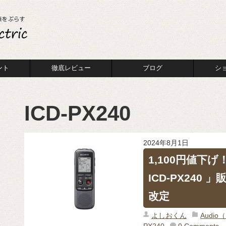
ント
徹底レビュー
ブログ
シ
ICD-PX240
2024年8月1日
1,100円値下
ICD-PX240
改定
よしおくん
Audi
PX240
0 Comments