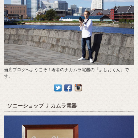
当店ブログへようこそ！著者のナカムラ電器の『よしおくん』で
す。
ソニーショップ ナカムラ電器