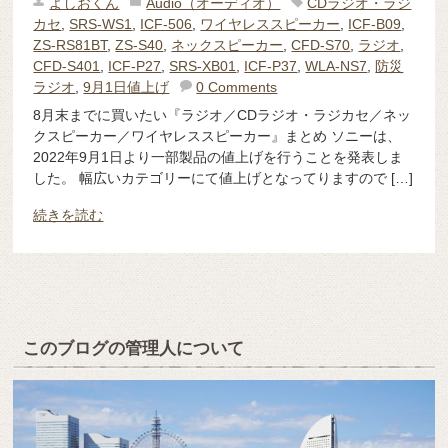
よしおくん
Audio（オーディオ）
CDラジオ・ラジ
カセ
,
SRS-WS1
,
ICF-506
,
ワイヤレススピーカー
,
ICF-B09
,
ZS-RS81BT
,
ZS-S40
,
ネックスピーカー
,
CFD-S70
,
ラジオ
,
CFD-S401
,
ICF-P27
,
SRS-XB01
,
ICF-P37
,
WLA-NS7
,
防災
ラジオ
,
9月1日値上げ
0 Comments
8月末までに買いたい『ラジオ／CDラジオ・ラジカセ／ネッ
クスピーカー／ワイヤレススピーカー』まとめ ソニーは、
2022年9月1日より一部製品の値上げを行うことを発表しま
した。 幅広いカテゴリーにて値上げとなってりますので […]
続きを読む
このブログの管理人について