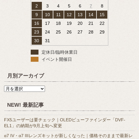
2
3
4
5
6
7
8
9
10
11
12
13
14
15
16
17
18
19
20
21
22
23
24
25
26
27
28
29
30
31
定休日/臨時休業日
イベント開催日
月別アーカイブ
月
別
ア
NEW! 最新記事
ー
カ
FX5ユーザーは要チェック｜OLEDビューファインダー「DVF-
イ
EL1」の納期が9月上旬へ変更
ブ
α7 IV・α7 IIIレンズキットが新しくなった｜価格そのままで最新レ