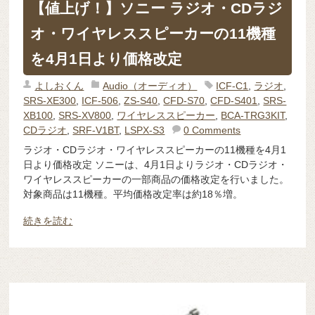
【値上げ！】ソニー ラジオ・CDラジ
オ・ワイヤレススピーカーの11機種
を4月1日より価格改定
よしおくん
Audio（オーディオ）
ICF-C1
,
ラジオ
,
SRS-XE300
,
ICF-506
,
ZS-S40
,
CFD-S70
,
CFD-S401
,
SRS-
XB100
,
SRS-XV800
,
ワイヤレススピーカー
,
BCA-TRG3KIT
,
CDラジオ
,
SRF-V1BT
,
LSPX-S3
0 Comments
ラジオ・CDラジオ・ワイヤレススピーカーの11機種を4月1
日より価格改定 ソニーは、4月1日よりラジオ・CDラジオ・
ワイヤレススピーカーの一部商品の価格改定を行いました。
対象商品は11機種。平均価格改定率は約18％増。
続きを読む