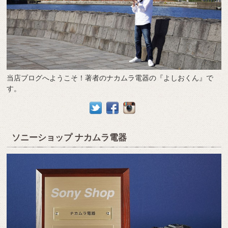
当店ブログへようこそ！著者のナカムラ電器の『よしおくん』で
す。
ソニーショップ ナカムラ電器