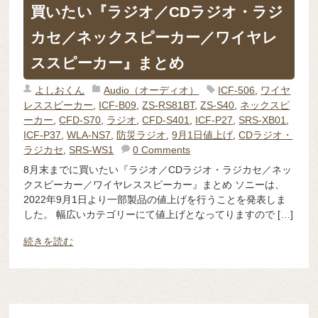
買いたい『ラジオ／CDラジオ・ラジ
カセ／ネックスピーカー／ワイヤレ
ススピーカー』まとめ
よしおくん
Audio（オーディオ）
ICF-506
,
ワイヤ
レススピーカー
,
ICF-B09
,
ZS-RS81BT
,
ZS-S40
,
ネックスピ
ーカー
,
CFD-S70
,
ラジオ
,
CFD-S401
,
ICF-P27
,
SRS-XB01
,
ICF-P37
,
WLA-NS7
,
防災ラジオ
,
9月1日値上げ
,
CDラジオ・
ラジカセ
,
SRS-WS1
0 Comments
8月末までに買いたい『ラジオ／CDラジオ・ラジカセ／ネッ
クスピーカー／ワイヤレススピーカー』まとめ ソニーは、
2022年9月1日より一部製品の値上げを行うことを発表しま
した。 幅広いカテゴリーにて値上げとなってりますので […]
続きを読む