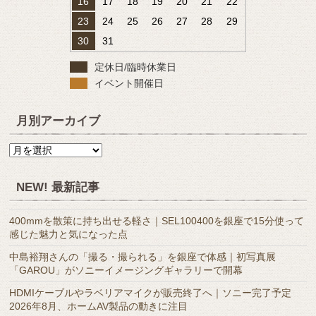
16
17
18
19
20
21
22
23
24
25
26
27
28
29
30
31
定休日/臨時休業日
イベント開催日
月別アーカイブ
月
別
ア
NEW! 最新記事
ー
カ
400mmを散策に持ち出せる軽さ｜SEL100400を銀座で15分使って
イ
感じた魅力と気になった点
ブ
中島裕翔さんの「撮る・撮られる」を銀座で体感｜初写真展
「GAROU」がソニーイメージングギャラリーで開幕
HDMIケーブルやラベリアマイクが販売終了へ｜ソニー完了予定
2026年8月、ホームAV製品の動きに注目