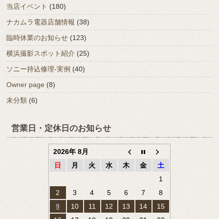
当店イベント
(180)
ナカムラ電器店舗情報
(38)
臨時休業のお知らせ
(123)
横浜撮影スポット紹介
(25)
ソニー持込修理-実例
(40)
Owner page
(8)
未分類
(6)
営業日・定休日のお知らせ
2026年 8月
日
月
火
水
木
金
土
1
2
3
4
5
6
7
8
9
10
11
12
13
14
15