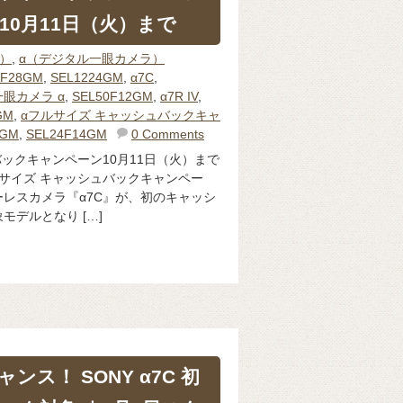
10月11日（火）まで
体）
,
α（デジタル一眼カメラ）
0F28GM
,
SEL1224GM
,
α7C
,
眼カメラ α
,
SEL50F12GM
,
α7R IV
,
GM
,
αフルサイズ キャッシュバックキャ
0GM
,
SEL24F14GM
0 Comments
バックキャンペーン10月11日（火）まで
サイズ キャッシュバックキャンペー
レスカメラ『α7C』が、初のキャッシ
モデルとなり […]
ャンス！ SONY α7C 初