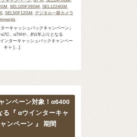
4GM
,
SEL100F28GM
,
SEL1224GM
,
0
,
SEL50F12GM
,
デジタル一眼カメラ
omments
ンターキャッシュバックキャンペーン』
7C、α7IIIや、約1年ぶりとなる
αウインターキャッシュバックキャンペー
キャ […]
もキャンペーン対象！α6400
なる『 αウインターキャ
ャンペーン 』 期間