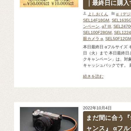
｜最終日に購入
よしおくん
α（デ
SEL14F18GM
,
SEL1635
ンペーン
,
α7 III
,
SEL247
SEL100F28GM
,
SEL122
眼カメラ α
,
SEL50F12G
本日最終日 αフルサイズ 
日（火）まで 本日最終日
クキャンペーン」は、対象
キャッシュバックです。 最
続きを読む
2022年10月4日
まだ間に合う『S
ャンス』 αフ