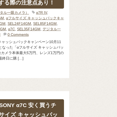
する際の注意点あり！
ジタル一眼カメラ）
α7R IV
,
GM
,
αフルサイズ キャッシュバックキャ
0GM
,
SEL24F14GM
,
SEL85F14GM
,
4GM
,
α7C
,
SEL35F14GM
,
デジタル一
M
0 Comments
キャッシュバックキャンペーン10月11
となった「αフルサイズ キャッシュバッ
カメラ本体最大5万円、レンズ1万円の
終日に購 […]
ONY α7C 安く買うチ
ルサイズ キャッシュバッ