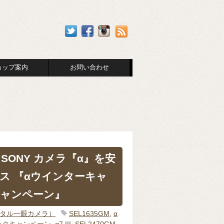
ョップ案内
お問い合わせ
SONY カメラ『α』を安
ス 『αウインターキャ
ャンペーン』
ジタル一眼カメラ）
SEL1635GM
,
α
ックキャンペーン
,
α7 III
,
SEL2470GM
,