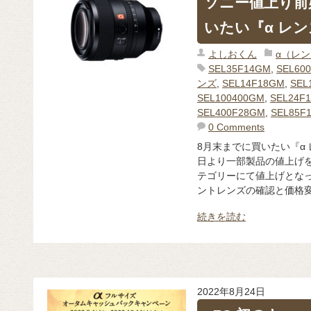
ソニー値上り前
いたい『α レ
よしおくん
α（レ
SEL35F14GM
,
SEL60
ンズ
,
SEL14F18GM
,
SEL
SEL100400GM
,
SEL24F
SEL400F28GM
,
SEL85F
0 Comments
8月末までに買いたい『α 
日より一部製品の値上げを
テゴリーにて値上げとなっ
ントレンズの確認と価格変動
続きを読む
2022年8月24日