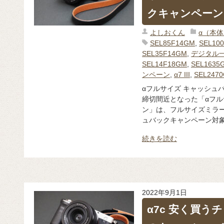
クキャンペーン
よしおくん
α（本
SEL85F14GM
,
SEL10
SEL35F14GM
,
デジタル一
SEL14F18GM
,
SEL1635
ンペーン
,
α7 III
,
SEL247
αフルサイズ キャッシュ
締切間近となった「αフル
ン」は、フルサイズミラー
ュバックキャンペーン対象
続きを読む
2022年9月1日
α7c 安く買うチ