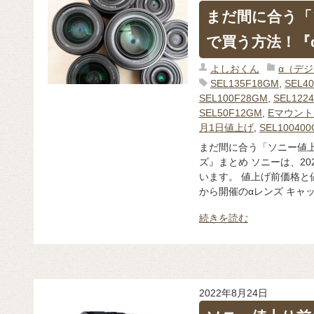
まだ間に合う「
で買う方法！『
よしおくん
α（デ
SEL135F18GM
,
SEL4
SEL100F28GM
,
SEL122
SEL50F12GM
,
Eマウン
月1日値上げ
,
SEL10040
まだ間に合う「ソニー値上
ズ』まとめ ソニーは、20
います。 値上げ前価格と
から開催のαレンズ キャッ
続きを読む
2022年8月24日