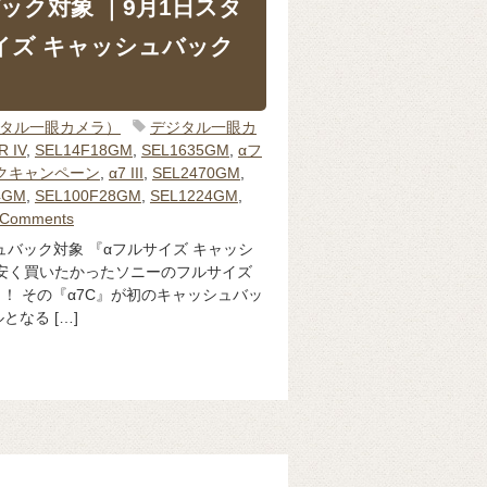
ック対象 ｜9月1日スタ
イズ キャッシュバック
ジタル一眼カメラ）
デジタル一眼カ
R IV
,
SEL14F18GM
,
SEL1635GM
,
αフ
クキャンペーン
,
α7 III
,
SEL2470GM
,
4GM
,
SEL100F28GM
,
SEL1224GM
,
 Comments
シュバック対象 『αフルサイズ キャッシ
安く買いたかったソニーのフルサイズ
』！ その『α7C』が初のキャッシュバッ
なる […]