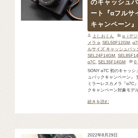
のキャッシュバ
ート『αフルサ
キャンペーン』
よしおくん
α（デ
メラ α
,
SEL50F12GM
,
α7
ルサイズ キャッシュバッ
SEL24F14GM
,
SEL85F1
α7C
,
SEL35F14GM
0
SONY α7C 初のキャッ
ュバックキャンペーン』 
ミラーレスカメラ『α7C
クキャンペーン対象モデルと
続きを読む
2022年8月29日