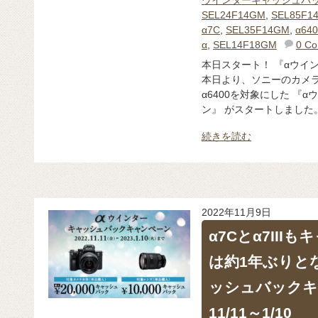
SEL24F14GM
,
SEL85F1
α7C
,
SEL35F14GM
,
α640
α
,
SEL14F18GM
0 C
本日スタート！ 『αウイ
本日より、ソニーのカメラα
α6400を対象にした 『
ン』 がスタートしました。 
続きを読む
2022年11月9日
α7Cとα7III
は約1年ぶりと
ッシュバックキ
11/11～1/10