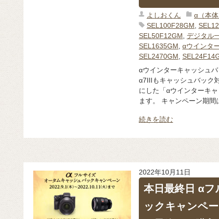
よしおくん
α（本
SEL100F28GM
,
SEL1
SEL50F12GM
,
デジタル一
SEL1635GM
,
αウインタ
SEL2470GM
,
SEL24F14
αウインターキャッシュバ
α7IIIもキャッシュバック
にした「αウインターキ
ます。 キャンペーン期間は、
続きを読む
2022年10月11日
本日最終日 α
ックキャンペー