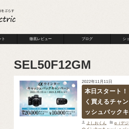
ント
徹底レビュー
ブログ
シ
SEL50F12GM
2022年11月11日
本日スタート！ 
く買えるチャン
ッシュバックキ
よしおくん
α（デ
ウインターキャッシュバ