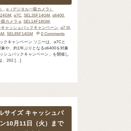
体）
,
α（デジタル一眼カメラ）
224GM
,
α7C
,
SEL35F14GM
,
α6400
,
眼カメラ α
,
SEL14F18GM
,
ーキャッシュバックキャンペーン
,
α7 III
,
GM
,
SEL85F14GM
0 Comments
ックキャンペーン ソニーは、α7Cと
対象や、約1年ぶりとなるα6400を対象
ャッシュバックキャンペーン」を開催し
202 […]
フルサイズ キャッシュバ
ン10月11日（火）まで