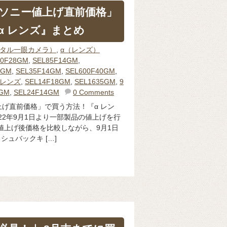
ソニー値上げ直前価格」
α レンズ』まとめ
ジタル一眼カメラ）
,
α（レンズ）
00F28GM
,
SEL85F14GM
,
4GM
,
SEL35F14GM
,
SEL600F40GM
,
トレンズ
,
SEL14F18GM
,
SEL1635GM
,
9
0GM
,
SEL24F14GM
0 Comments
げ直前価格」で買う方法！『α レン
22年9月1日より一部製品の値上げを行
値上げ後価格を比較しながら、9月1日
シュバックキ […]