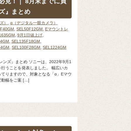
必見！｜ 8月末までに買
ンズ』まとめ
ンズ）
,
α（デジタル一眼カメラ）
0F40GM
,
SEL50F12GM
,
Eマウントレ
1635GM
,
9月1日値上げ
,
14GM
,
SEL135F18GM
,
14GM
,
SEL100F28GM
,
SEL1224GM
レンズ』まとめ ソニーは、2022年9月1
行うことを発表しました。 幅広いカ
てりますので、対象となる「α」Eマウ
幅をご案 […]