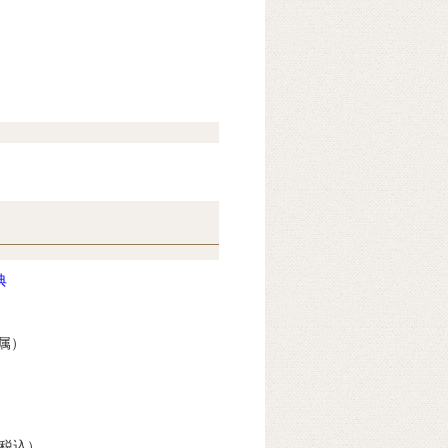
典
属）
（税込）