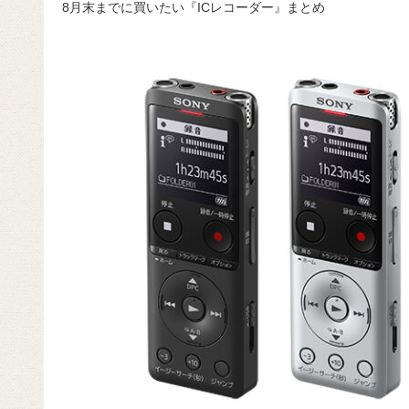
8月末までに買いたい『ICレコーダー』まとめ
c
e
e
e
ail
d
c
e
n
a
di
e
b
a
d
t
o
s
o
k