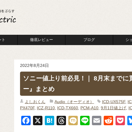
ント
徹底レビュー
ブログ
シ
2022年8月24日
ソニー値上り前必見！｜ 8月末までに
ー』まとめ
よしおくん
Audio（オーディオ）
ICD-UX575F
,
I
PX470F
,
ICZ-R110
,
ICD-TX660
,
PCM-A10
,
9月1日値上げ
,
I
F
X
H
T
M
Li
E
R
P
a
at
hr
ixi
n
m
e
o