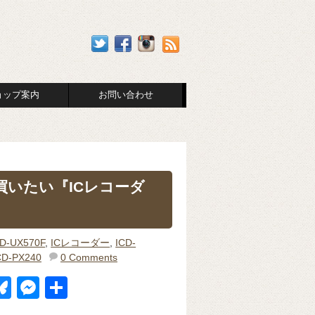
ョップ案内
お問い合わせ
買いたい『ICレコーダ
CD-UX570F
,
ICレコーダー
,
ICD-
CD-PX240
0 Comments
Bl
M
共
u
e
有