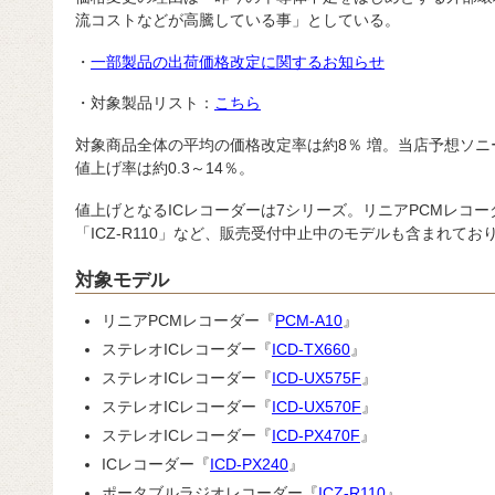
流コストなどが高騰している事」としている。
・
一部製品の出荷価格改定に関するお知らせ
・対象製品リスト：
こちら
対象商品全体の平均の価格改定率は約8％ 増。当店予想ソニ
値上げ率は約0.3～14％。
値上げとなるICレコーダーは7シリーズ。リニアPCMレコーダ
「ICZ-R110」など、販売受付中止中のモデルも含まれてお
対象モデル
リニアPCMレコーダー『
PCM-A10
』
ステレオICレコーダー『
ICD-TX660
』
ステレオICレコーダー『
ICD-UX575F
』
ステレオICレコーダー『
ICD-UX570F
』
ステレオICレコーダー『
ICD-PX470F
』
ICレコーダー『
ICD-PX240
』
ポータブルラジオレコーダー『
ICZ-R110
』