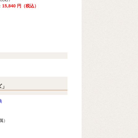
：
15,840 円（税込）
ズ」
典
属）