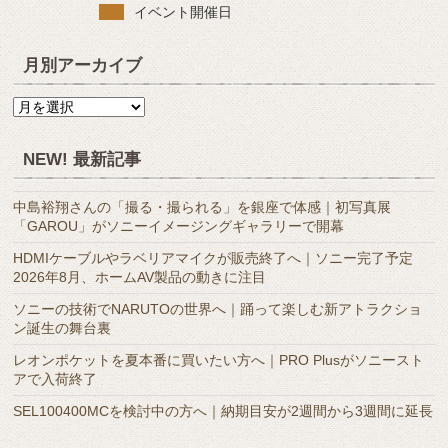
イベント開催日
月別アーカイブ
月
別
ア
NEW! 最新記事
ー
カ
中島裕翔さんの「撮る・撮られる」を銀座で体感｜初写真展
イ
「GAROU」がソニーイメージングギャラリーで開幕
ブ
HDMIケーブルやラベリアマイクが販売終了へ｜ソニー完了予定
2026年8月、ホームAV製品の動きに注目
ソニーの技術でNARUTOの世界へ｜踊って楽しむ新アトラクショ
ン誕生の舞台裏
レオンポケットを夏本番に買いたい方へ｜PRO Plusがソニースト
アで入荷終了
SEL100400MCを検討中の方へ｜納期目安が2週間から3週間に延長