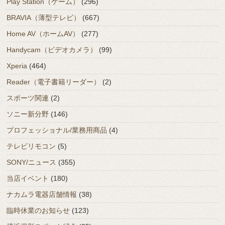
Play Station（ゲーム）
(296)
BRAVIA（薄型テレビ）
(667)
Home AV（ホームAV）
(277)
Handycam（ビデオカメラ）
(99)
Xperia
(464)
Reader（電子書籍リーダー）
(2)
スポーツ関連
(2)
ソニー新分野
(146)
プロフェッショナル/業務用商品
(4)
テレビリモコン
(5)
SONY/ニュース
(355)
当店イベント
(180)
ナカムラ電器店舗情報
(38)
臨時休業のお知らせ
(123)