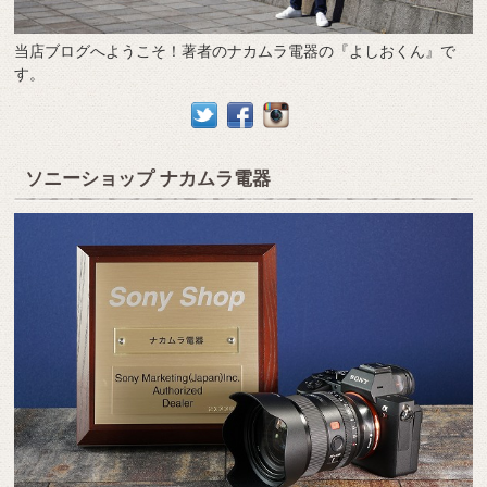
当店ブログへようこそ！著者のナカムラ電器の『よしおくん』で
す。
ソニーショップ ナカムラ電器