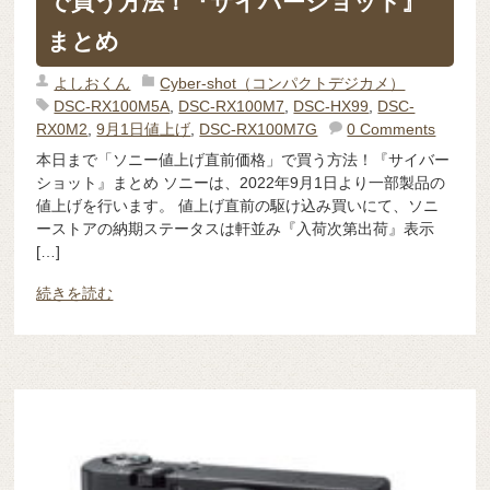
で買う方法！『サイバーショット』
まとめ
よしおくん
Cyber-shot（コンパクトデジカメ）
DSC-RX100M5A
,
DSC-RX100M7
,
DSC-HX99
,
DSC-
RX0M2
,
9月1日値上げ
,
DSC-RX100M7G
0 Comments
本日まで「ソニー値上げ直前価格」で買う方法！『サイバー
ショット』まとめ ソニーは、2022年9月1日より一部製品の
値上げを行います。 値上げ直前の駆け込み買いにて、ソニ
ーストアの納期ステータスは軒並み『入荷次第出荷』表示
[…]
続きを読む