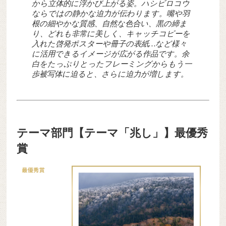
から立体的に浮かび上がる姿。ハシビロコウ
ならではの静かな迫力が伝わります。嘴や羽
根の細やかな質感、自然な色合い、黒の締ま
り、どれも非常に美しく、キャッチコピーを
入れた啓発ポスターや冊子の表紙…など様々
に活用できるイメージが広がる作品です。余
白をたっぷりとったフレーミングからもう一
歩被写体に迫ると、さらに迫力が増します。
テーマ部門【テーマ「兆し」】最優秀
賞