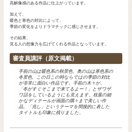
高解像感のある作品に仕上がっています。
加えて、
暖色と寒色の対比によって、
季節の変化をよりドラマチックに感じさせます。
その結果、
見る人の想像力を広げてくれる作品となっています。
審査員講評（原文掲載）
手前の山は暖色系の秋景色、奥の山は寒色系の
冬景色。この日この時ならではの季節の対比
が非常に面白い作品です。手前の木々が、
「冬がすぐそこまで来てるよー！」とザワザ
ワ話をしているようにも見えます。枝葉の細
かなディテールが画面の隅々まで美しい作
品。「兆し」というテーマを間接的に表した
タイトルも印象に残りました。