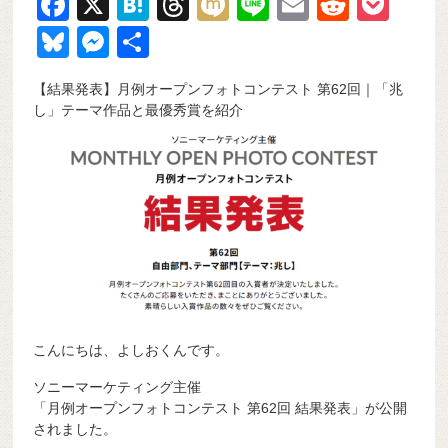
F
X
H
T
M
Li
E
R
P
a
at
hr
ixi
n
m
e
o
Bl
M
共
c
e
e
e
ail
d
ck
u
e
有
【結果発表】月例オープンフォトコンテスト 第62回｜「兆
e
n
a
di
et
e
ss
し」テーマ作品と最優秀賞を紹介
b
a
d
t
sk
e
o
s
y
n
o
g
k
er
こんにちは、よしおくんです。
ソニーマーケティング主催
「月例オープンフォトコンテスト 第62回 結果発表」が公開
されました。