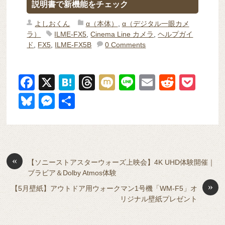
説明書で新機能をチェック
よしおくん
α（本体）
,
α（デジタル一眼カメ
ラ）
ILME-FX5
,
Cinema Line カメラ
,
ヘルプガイ
ド
,
FX5
,
ILME-FX5B
0 Comments
F
X
H
T
M
Li
E
R
P
a
at
hr
ixi
n
m
e
o
Bl
M
共
c
e
e
e
ail
d
ck
u
e
有
e
n
a
di
et
e
ss
b
a
d
t
sk
e
o
s
«
y
n
【ソニーストアスターウォーズ上映会】4K UHD体験開催｜
ブラビア＆Dolby Atmos体験
o
g
»
【5月壁紙】アウトドア用ウォークマン1号機「WM-F5」オ
k
er
リジナル壁紙プレゼント