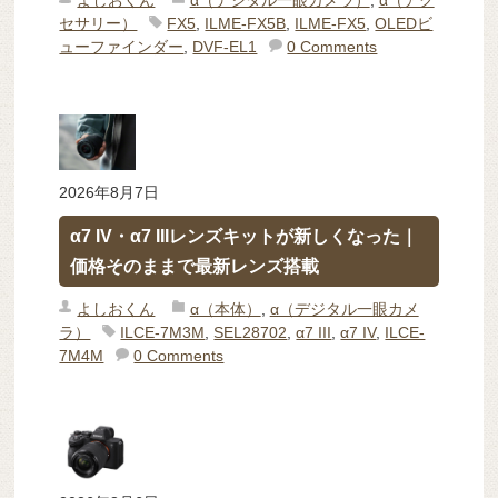
よしおくん
α（デジタル一眼カメラ）
,
α（アク
セサリー）
FX5
,
ILME-FX5B
,
ILME-FX5
,
OLEDビ
ューファインダー
,
DVF-EL1
0 Comments
2026年8月7日
α7 IV・α7 IIIレンズキットが新しくなった｜
価格そのままで最新レンズ搭載
よしおくん
α（本体）
,
α（デジタル一眼カメ
ラ）
ILCE-7M3M
,
SEL28702
,
α7 III
,
α7 IV
,
ILCE-
7M4M
0 Comments