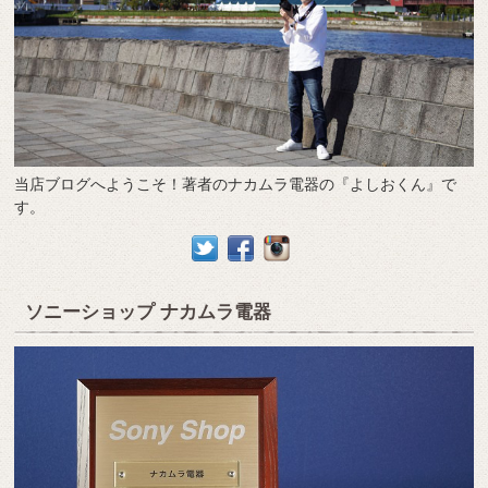
当店ブログへようこそ！著者のナカムラ電器の『よしおくん』で
す。
ソニーショップ ナカムラ電器