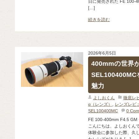
日に発売された FE 100-400
[…]
続きを読む
2026年6月5日
400mmの世
SEL100400
魅力
よしおくん
徹底レ
α（レンズ）
,
レンズレビ
SEL100400MC
0 Com
FE 100-400mm F4.5
こんにちは、よしおくんで
体験会に参加した際、久
たレンズがありま […]