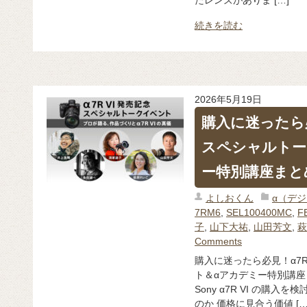
続きを読む
2026年5月19日
購入に迷ったら必
スペシャルトー
ー特別講座まと
よしおくん
α（デ
7RM6
,
SEL100400MC
,
F
子
,
山下大祐
,
山田芳文
,
萩
Comments
購入に迷ったら必見！α7R
ト＆αアカデミー特別講座
Sony α7R VI の購
のか 価格に見合う価値 […