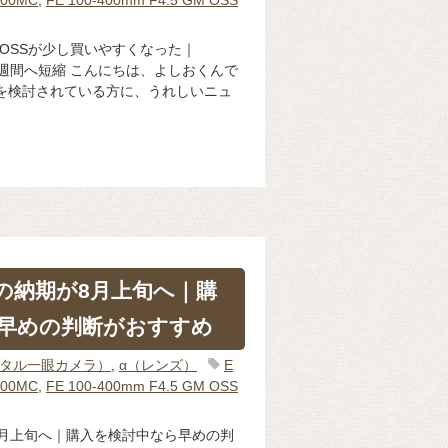
5 GM OSSが少し買いやすくなった｜
期が2週間へ短縮 こんにちは、よしおくんで
を検討されている方に、うれしいニュ
MCの納期が8月上旬へ｜購
早めの判断がおすすめ
ジタル一眼カメラ）
,
α（レンズ）
E
400MC
,
FE 100-400mm F4.5 GM OSS
期が8月上旬へ｜購入を検討中なら早めの判