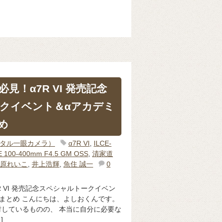
見！α7R VI 発売記念
クイベント＆αアカデミ
め
ジタル一眼カメラ）
α7R VI
,
ILCE-
E 100-400mm F4.5 GM OSS
,
清家道
原れいこ
,
井上浩輝
,
魚住 誠一
0
 VI 発売記念スペシャルトークイベン
まとめ こんにちは、よしおくんです。
入を検討しているものの、 本当に自分に必要な
]