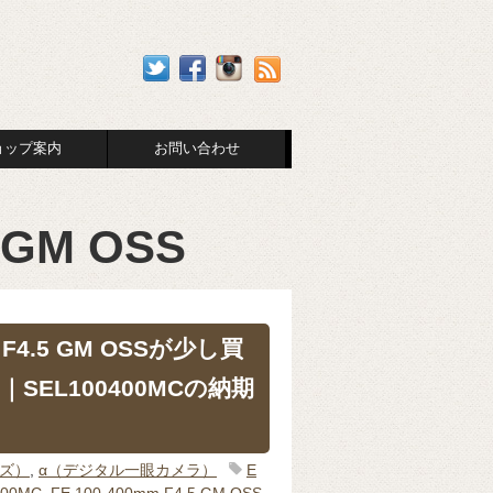
ョップ案内
お問い合わせ
5 GM OSS
m F4.5 GM OSSが少し買
SEL100400MCの納期
ンズ）
,
α（デジタル一眼カメラ）
E
400MC
,
FE 100-400mm F4.5 GM OSS