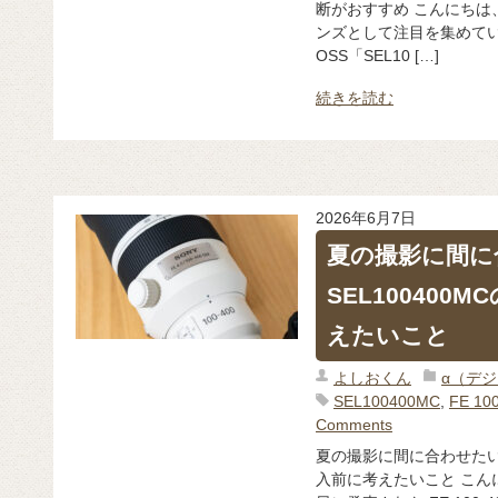
断がおすすめ こんにちは、
ンズとして注目を集めているFE
OSS「SEL10 […]
続きを読む
2026年6月7日
夏の撮影に間に
SEL10040
えたいこと
よしおくん
α（デ
SEL100400MC
,
FE 10
Comments
夏の撮影に間に合わせたい方
入前に考えたいこと こんに