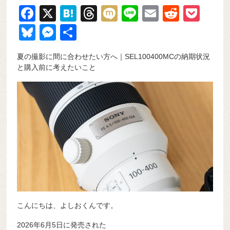
F
X
H
T
M
Li
E
R
P
a
at
hr
ixi
n
m
e
o
Bl
M
共
c
e
e
e
ail
d
ck
u
e
有
夏の撮影に間に合わせたい方へ｜SEL100400MCの納期状況
e
n
a
di
et
e
ss
と購入前に考えたいこと
b
a
d
t
sk
e
o
s
y
n
o
g
k
er
こんにちは、よしおくんです。
2026年6月5日に発売された