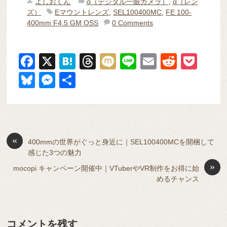
よしおくん
α（デジタル一眼カメラ）
,
α（レン
ズ）
Eマウントレンズ
,
SEL100400MC
,
FE 100-
400mm F4.5 GM OSS
0 Comments
F
X
H
T
M
Li
E
R
P
a
at
hr
ixi
n
m
e
o
Bl
M
共
c
e
e
e
ail
d
ck
u
e
有
e
n
a
di
et
e
ss
b
a
d
t
sk
e
o
s
«
y
n
400mmの世界がぐっと身近に｜SEL100400MCを開梱して
感じた3つの魅力
o
g
»
mocopi キャンペーン開催中｜VTuberやVR制作をお得に始
k
er
めるチャンス
コメントを残す