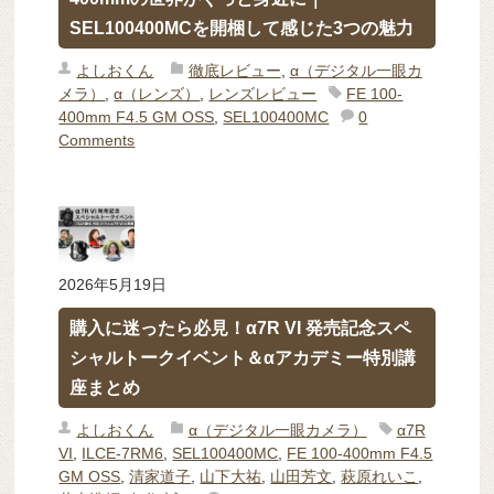
SEL100400MCを開梱して感じた3つの魅力
よしおくん
徹底レビュー
,
α（デジタル一眼カ
メラ）
,
α（レンズ）
,
レンズレビュー
FE 100-
400mm F4.5 GM OSS
,
SEL100400MC
0
Comments
2026年5月19日
購入に迷ったら必見！α7R VI 発売記念スペ
シャルトークイベント＆αアカデミー特別講
座まとめ
よしおくん
α（デジタル一眼カメラ）
α7R
VI
,
ILCE-7RM6
,
SEL100400MC
,
FE 100-400mm F4.5
GM OSS
,
清家道子
,
山下大祐
,
山田芳文
,
萩原れいこ
,