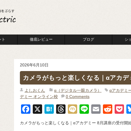
ント
徹底レビュー
ブログ
シ
2026年6月10日
カメラがもっと楽しくなる｜αアカデミ
よしおくん
α（デジタル一眼カメラ）
αアカデミ
デミー オンライン校
0 Comments
F
X
H
T
M
Li
E
R
P
a
at
hr
ixi
n
m
e
o
カメラがもっと楽しくなる｜αアカデミー 8月講座の受付開
c
e
e
e
ail
d
c