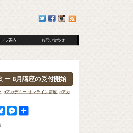
ョップ案内
お問い合わせ
ー 8月講座の受付開始
ー
,
αアカデミー オンライン講座
,
αアカ
Bl
M
共
u
e
有
始
k
e
ss