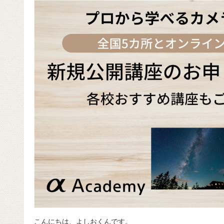
e
n
a
di
e
b
a
d
t
o
s
o
k
こんにちは、よしおくんです。