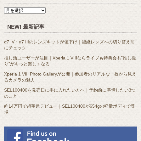
月
別
ア
NEW! 最新記事
ー
カ
α7 IV・α7 IIIのレンズキットが値下げ｜後継レンズへの切り替え前
イ
にチェック
ブ
推し活ユーザーが注目｜Xperia 1 VIIIならライブも特典会も”推し撮
り”がもっと楽しくなる
Xperia 1 VIII Photo Galleryが公開｜参加者のリアルな一枚から見え
るカメラの魅力
SEL100400を発売日に手に入れたい方へ｜予約前に準備したい3つ
のこと
約14万円で超望遠デビュー｜SEL100400が654gの軽量ボディで登
場