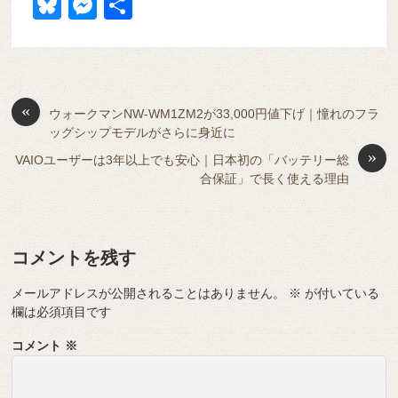
a
at
hr
ixi
n
m
e
o
Bl
M
共
c
e
e
e
ail
d
ck
u
e
有
e
n
a
di
et
e
ss
b
a
d
t
sk
e
o
s
«
y
n
ウォークマンNW-WM1ZM2が33,000円値下げ｜憧れのフラ
ッグシップモデルがさらに身近に
o
g
»
VAIOユーザーは3年以上でも安心｜日本初の「バッテリー総
k
er
合保証」で長く使える理由
コメントを残す
メールアドレスが公開されることはありません。
※
が付いている
欄は必須項目です
コメント
※