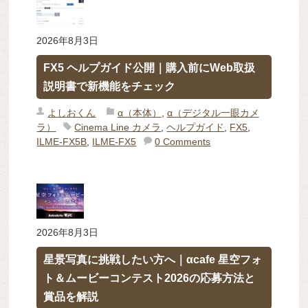
2026年8月3日
FX5 ヘルプガイド公開｜購入前にWeb取扱
説明書で新機能をチェック
よしおくん
α（本体）
,
α（デジタル一眼カメ
ラ）
Cinema Line カメラ
,
ヘルプガイド
,
FX5
,
ILME-FX5B
,
ILME-FX5
0 Comments
2026年8月3日
星景写真に挑戦したい方へ｜αcafe 星空フォ
ト＆ムービーコンテスト2026の応募方法と
賞品を解説