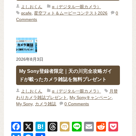
よしおくん
α（デジタル一眼カメラ）
αcafe
,
星空フォト＆ムービーコンテスト2026
0
Comments
2026年8月3日
My Sony登録者限定｜天の川完全攻略ガイ
ドが載ったカメラ雑誌を無料プレゼント
よしおくん
α（デジタル一眼カメラ）
月替
わりカメラ雑誌プレゼント
,
My Sonyキャンペーン
,
My Sony
,
カメラ雑誌
0 Comments
F
X
H
T
M
Li
E
R
P