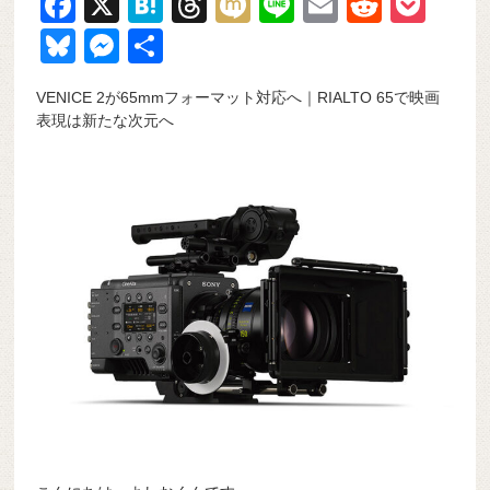
F
X
H
T
M
Li
E
R
P
a
at
hr
ixi
n
m
e
o
Bl
M
共
c
e
e
e
ail
d
ck
u
e
有
VENICE 2が65mmフォーマット対応へ｜RIALTO 65で映画
e
n
a
di
et
e
ss
表現は新たな次元へ
b
a
d
t
sk
e
o
s
y
n
o
g
k
er