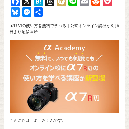
F
X
H
T
M
Li
E
R
P
a
at
hr
ixi
n
m
e
o
Bl
M
共
c
e
e
e
ail
d
ck
u
e
有
α7R VIの使い方を無料で学べる｜公式オンライン講座が6月5
e
n
a
di
et
e
ss
日より配信開始
b
a
d
t
sk
e
o
s
y
n
o
g
k
er
こんにちは、よしおくんです。