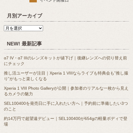
月別アーカイブ
月
別
ア
NEW! 最新記事
ー
カ
α7 IV・α7 IIIのレンズキットが値下げ｜後継レンズへの切り替え前
イ
にチェック
ブ
推し活ユーザーが注目｜Xperia 1 VIIIならライブも特典会も”推し撮
り”がもっと楽しくなる
Xperia 1 VIII Photo Galleryが公開｜参加者のリアルな一枚から見え
るカメラの魅力
SEL100400を発売日に手に入れたい方へ｜予約前に準備したい3つ
のこと
約14万円で超望遠デビュー｜SEL100400が654gの軽量ボディで登
場