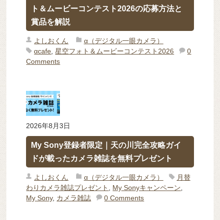
ト＆ムービーコンテスト2026の応募方法と
賞品を解説
よしおくん
α（デジタル一眼カメラ）
αcafe
,
星空フォト＆ムービーコンテスト2026
0
Comments
2026年8月3日
My Sony登録者限定｜天の川完全攻略ガイ
ドが載ったカメラ雑誌を無料プレゼント
よしおくん
α（デジタル一眼カメラ）
月替
わりカメラ雑誌プレゼント
,
My Sonyキャンペーン
,
My Sony
,
カメラ雑誌
0 Comments