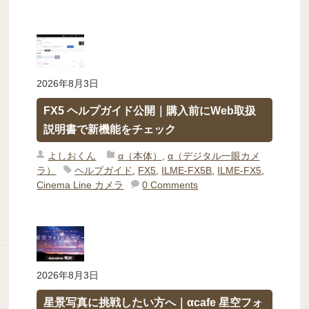
2026年8月3日
FX5 ヘルプガイド公開｜購入前にWeb取扱
説明書で新機能をチェック
よしおくん
α（本体）
,
α（デジタル一眼カメ
ラ）
ヘルプガイド
,
FX5
,
ILME-FX5B
,
ILME-FX5
,
Cinema Line カメラ
0 Comments
2026年8月3日
星景写真に挑戦したい方へ｜αcafe 星空フォ