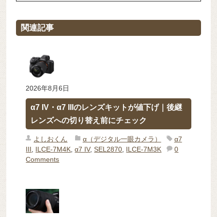
関連記事
2026年8月6日
α7 IV・α7 IIIのレンズキットが値下げ｜後継
レンズへの切り替え前にチェック
よしおくん
α（デジタル一眼カメラ）
α7
III
,
ILCE-7M4K
,
α7 IV
,
SEL2870
,
ILCE-7M3K
0
Comments