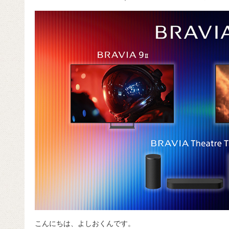
c
e
e
e
ail
d
c
e
n
a
di
e
b
a
d
t
o
s
o
k
こんにちは、よしおくんです。