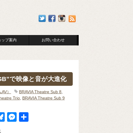
ョップ案内
お問い合わせ
e RGB”で映像と音が大進化
ムAV）
BRAVIA Theatre Sub 8
,
eatre Trio
,
BRAVIA Theatre Sub 9
Bl
M
共
u
e
有
化