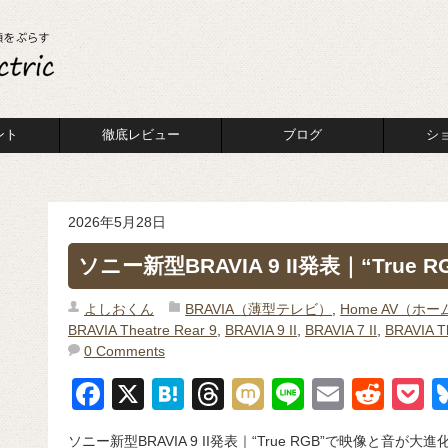
ント
徹底レビュー
ブログ
シ
2026年5月28日
ソニー新型BRAVIA 9 II発表｜“Tru
よしおくん
BRAVIA（薄型テレビ）
,
Home AV（ホー
BRAVIA Theatre Rear 9
,
BRAVIA 9 II
,
BRAVIA 7 II
,
BRAVIA Th
0 Comments
F
X
H
T
M
Li
E
R
P
a
at
hr
ixi
n
m
e
o
ソニー新型BRAVIA 9 II発表｜“True RGB”で映像と音が大進