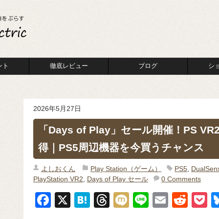
ント
徹底レビュー
ブログ
シ
2026年5月27日
「Days of Play」セール開催！PS VR
得｜PS5周辺機器を今買うチャンス
よしおくん
Play Station（ゲーム）
PS5
,
DualS
PlayStation VR2
,
Days of Play セール
0 Comments
F
X
H
T
M
Li
E
R
P
a
at
hr
ixi
n
m
e
o