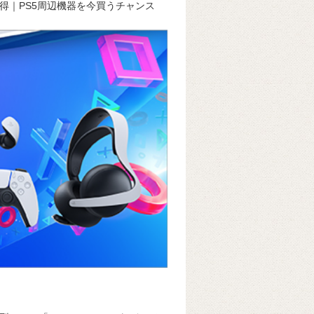
がお買い得｜PS5周辺機器を今買うチャンス
k
e
ss
t
sk
e
y
n
g
er