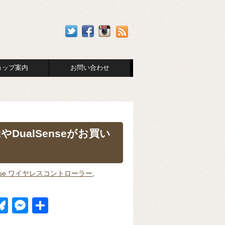
ョップ案内
お問い合わせ
2やDualSenseがお買い
ense ワイヤレスコントローラー
,
Bl
M
共
u
e
有