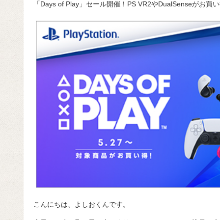
「Days of Play」セール開催！PS VR2やDualSense
c
e
e
e
ail
d
c
e
n
a
di
e
b
a
d
t
o
s
o
k
こんにちは、よしおくんです。