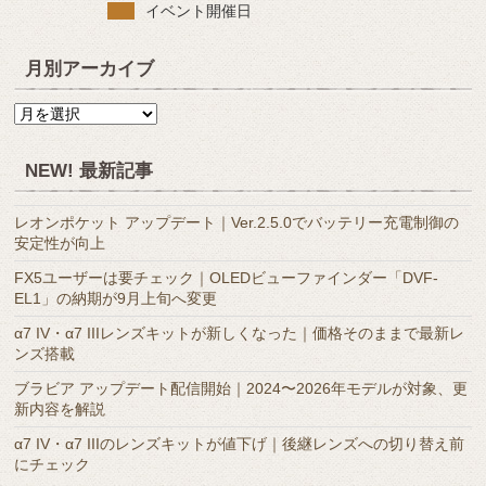
イベント開催日
月別アーカイブ
月
別
ア
NEW! 最新記事
ー
カ
レオンポケット アップデート｜Ver.2.5.0でバッテリー充電制御の
イ
安定性が向上
ブ
FX5ユーザーは要チェック｜OLEDビューファインダー「DVF-
EL1」の納期が9月上旬へ変更
α7 IV・α7 IIIレンズキットが新しくなった｜価格そのままで最新レ
ンズ搭載
ブラビア アップデート配信開始｜2024〜2026年モデルが対象、更
新内容を解説
α7 IV・α7 IIIのレンズキットが値下げ｜後継レンズへの切り替え前
にチェック