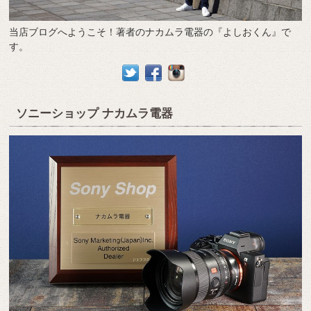
当店ブログへようこそ！著者のナカムラ電器の『よしおくん』で
す。
ソニーショップ ナカムラ電器