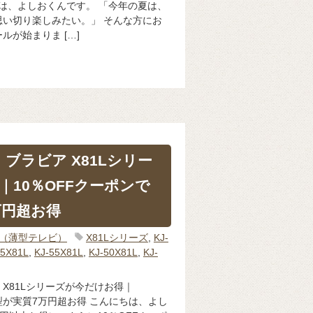
ちは、よしおくんです。 「今年の夏は、
い切り楽しみたい。」 そんな方にお
ルが始まりま […]
】ブラビア X81Lシリー
｜10％OFFクーポンで
万円超お得
IA（薄型テレビ）
X81Lシリーズ
,
KJ-
65X81L
,
KJ-55X81L
,
KJ-50X81L
,
KJ-
 X81Lシリーズが今だけお得｜
V型が実質7万円超お得 こんにちは、よし