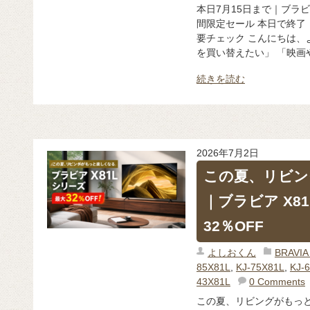
本日7月15日まで｜ブラビ
間限定セール 本日で終了
要チェック こんにちは、
を買い替えたい」 「映画や
続きを読む
2026年7月2日
この夏、リビン
｜ブラビア X8
32％OFF
よしおくん
BRAV
85X81L
,
KJ-75X81L
,
KJ-
43X81L
0 Comments
この夏、リビングがもっと