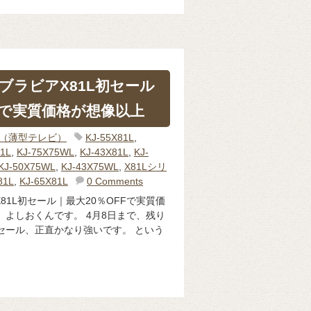
ブラビアX81L初セール
Fで実質価格が想像以上
IA（薄型テレビ）
KJ-55X81L
,
81L
,
KJ-75X75WL
,
KJ-43X81L
,
KJ-
KJ-50X75WL
,
KJ-43X75WL
,
X81Lシリ
81L
,
KJ-65X81L
0 Comments
81L初セール｜最大20％OFFで実質価
、よしおくんです。 4月8日まで、残り
セール、正直かなり強いです。 という