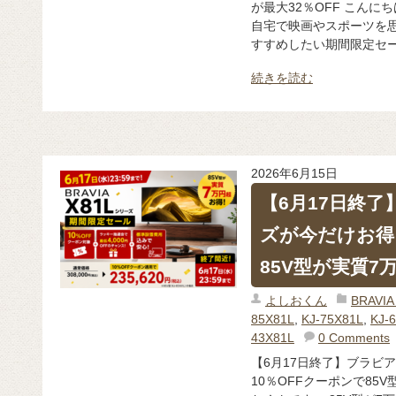
が最大32％OFF こんに
自宅で映画やスポーツを思
すすめしたい期間限定セー
続きを読む
2026年6月15日
【6月17日終了
ズが今だけお得
85V型が実質7
よしおくん
BRAV
85X81L
,
KJ-75X81L
,
KJ-
43X81L
0 Comments
【6月17日終了】ブラビア
10％OFFクーポンで85