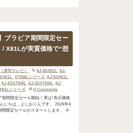
F】ブラビア期間限定セー
 / X81Lが実質価格で“想
IA（薄型テレビ）
KJ-85X81L
,
KJ-
55X81L
,
X75WLシリーズ
,
KJ-50X81L
,
,
KJ-65X75WL
,
KJ-55X75WL
,
KJ-
X81Lシリーズ
0 Comments
ビア期間限定セール開始｜実は“表示価格
んにちは、よしおくんです。 2026年4
期間限定セールがスタートします。 今