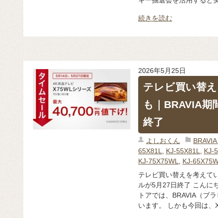
続きを読む
2026年5月25日
テレビ買い替え
も｜BRAVIA
終了
よしおくん
BRAV
65X81L
,
KJ-55X81L
,
KJ-
KJ-75X75WL
,
KJ-65X75
テレビ買い替えを考えてい
ルが5月27日終了 こん
トアでは、BRAVIA（
います。 しかも今回は、X8