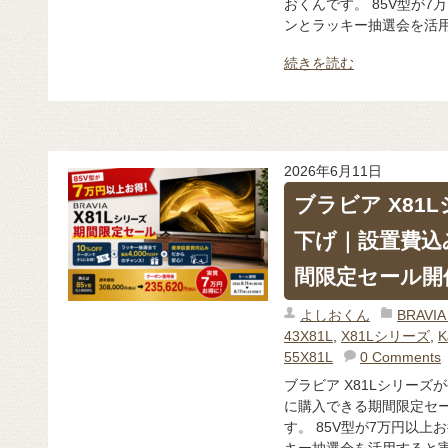
おくんです。 85V型が7
ンとラッキー抽選会を活用す
続きを読む
2026年6月11日
ブラビア X81
下げ｜設置費込
間限定セール開
よしおくん
BRAV
43X81L
,
X81Lシリーズ
,
K
55X81L
0 Comments
ブラビア X81Lシリー
に購入できる期間限定セー
す。 85V型が7万円以上
キー抽選会を活用すると実質