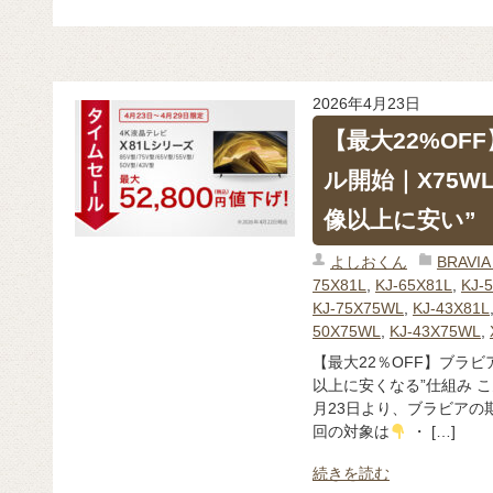
2026年4月23日
【最大22%OF
ル開始｜X75WL
像以上に安い”
よしおくん
BRAV
75X81L
,
KJ-65X81L
,
KJ-
KJ-75X75WL
,
KJ-43X81L
50X75WL
,
KJ-43X75WL
,
【最大22％OFF】ブラ
以上に安くなる”仕組み こ
月23日より、ブラビアの
回の対象は
・ […]
続きを読む