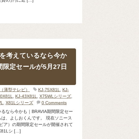
を考えているなら今か
期間限定セールが5月27日
IA（薄型テレビ）
KJ-75X81L
,
KJ-
50X81L
,
KJ-43X81L
,
X75WLシリーズ
,
WL
,
X81Lシリーズ
0 Comments
るなら今かも｜BRAVIA期間限定セー
にちは、よしおくんです。 現在ソニース
ブラビア）の期間限定セールが開催されて
1Lシ […]