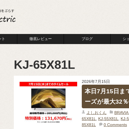
ント
徹底レビュー
ブログ
シ
KJ-65X81L
2026年7月15日
本日7月15日ま
ーズが最大32％
よしおくん
BRAV
65X81L
,
KJ-55X81L
,
KJ-
85X81L
0 Comments