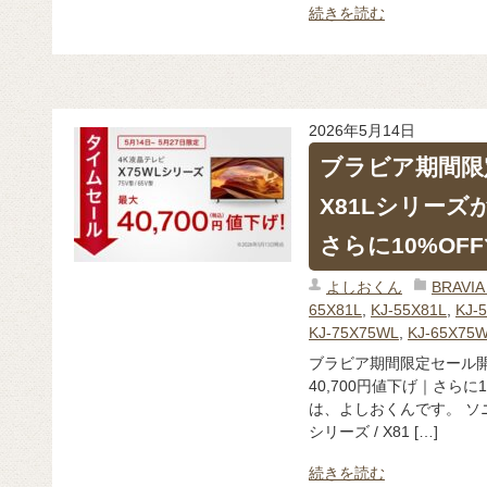
続きを読む
2026年5月14日
ブラビア期間限定
X81Lシリーズが
さらに10%OF
よしおくん
BRAV
65X81L
,
KJ-55X81L
,
KJ-
KJ-75X75WL
,
KJ-65X75
ブラビア期間限定セール開催！
40,700円値下げ｜さら
は、よしおくんです。 ソニ
シリーズ / X81 […]
続きを読む