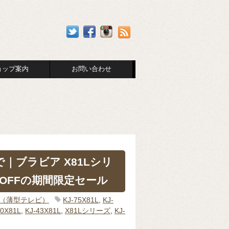
ョップ案内
お問い合わせ
で｜ブラビア X81Lシリ
OFFの期間限定セール
IA（薄型テレビ）
KJ-75X81L
,
KJ-
50X81L
,
KJ-43X81L
,
X81Lシリーズ
,
KJ-