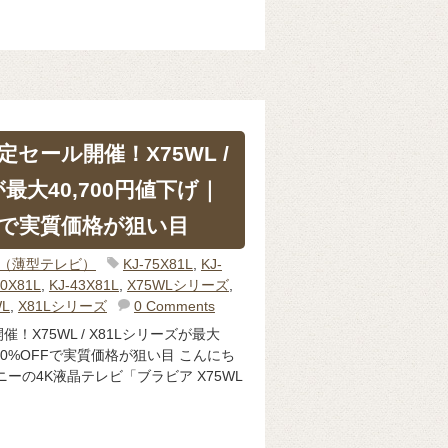
セール開催！X75WL /
最大40,700円値下げ｜
Fで実質価格が狙い目
IA（薄型テレビ）
KJ-75X81L
,
KJ-
50X81L
,
KJ-43X81L
,
X75WLシリーズ
,
WL
,
X81Lシリーズ
0 Comments
X75WL / X81Lシリーズが最大
に10%OFFで実質価格が狙い目 こんにち
ーの4K液晶テレビ「ブラビア X75WL