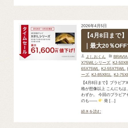
2026年4月5日
【4月8日まで】
｜最大20％OF
よしおくん
BRAV
X75WLシリーズ
,
KJ-50X
65X75WL
,
KJ-55X75WL
,
ーズ
,
KJ-85X81L
,
KJ-75X
【4月8日まで】ブラビアX
格が想像以上 こんにちは
わずか。 今回のブラビア
のも——
発 […]
続きを読む