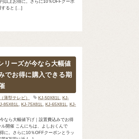
万円以上お得に。さらに10％OFFクーポ
ると […]
Lシリーズが今なら大幅値
みでお得に購入できる期
催
IA（薄型テレビ）
KJ-50X81L
,
KJ-
J-85X81L
,
KJ-75X81L
,
KJ-65X81L
,
KJ-
ズが今なら大幅値下げ｜設置費込みでお得
ル開催 こんにちは、よしおくんで
お得に。さらに10％OFFクーポンとラッ
8万円に近 […]