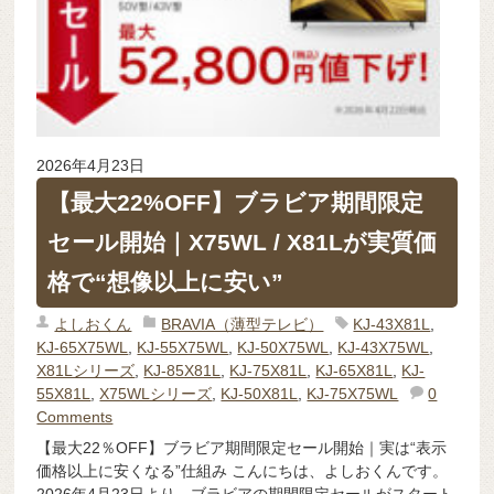
2026年4月23日
【最大22%OFF】ブラビア期間限定
セール開始｜X75WL / X81Lが実質価
格で“想像以上に安い”
よしおくん
BRAVIA（薄型テレビ）
KJ-43X81L
,
KJ-65X75WL
,
KJ-55X75WL
,
KJ-50X75WL
,
KJ-43X75WL
,
X81Lシリーズ
,
KJ-85X81L
,
KJ-75X81L
,
KJ-65X81L
,
KJ-
55X81L
,
X75WLシリーズ
,
KJ-50X81L
,
KJ-75X75WL
0
Comments
【最大22％OFF】ブラビア期間限定セール開始｜実は“表示
価格以上に安くなる”仕組み こんにちは、よしおくんです。