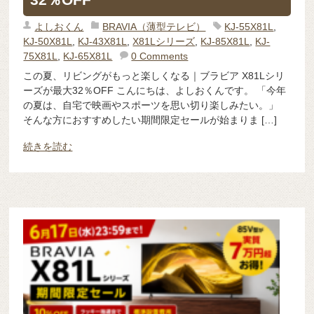
よしおくん
BRAVIA（薄型テレビ）
KJ-55X81L
,
KJ-50X81L
,
KJ-43X81L
,
X81Lシリーズ
,
KJ-85X81L
,
KJ-
75X81L
,
KJ-65X81L
0 Comments
この夏、リビングがもっと楽しくなる｜ブラビア X81Lシリ
ーズが最大32％OFF こんにちは、よしおくんです。 「今年
の夏は、自宅で映画やスポーツを思い切り楽しみたい。」
そんな方におすすめしたい期間限定セールが始まりま […]
続きを読む