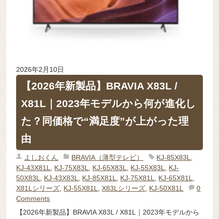
2026年2月10日
【2026年新製品】BRAVIA X83L /
X81L｜2023年モデルから何が進化し
た？同価格で“満足度”が上がった理
由
よしおくん
BRAVIA（薄型テレビ）
KJ-85X83L
,
KJ-43X81L
,
KJ-75X83L
,
KJ-65X83L
,
KJ-55X83L
,
KJ-
50X83L
,
KJ-43X83L
,
KJ-85X81L
,
KJ-75X81L
,
KJ-65X81L
,
X81Lシリーズ
,
KJ-55X81L
,
X83Lシリーズ
,
KJ-50X81L
0
Comments
【2026年新製品】BRAVIA X83L / X81L｜2023年モデルから