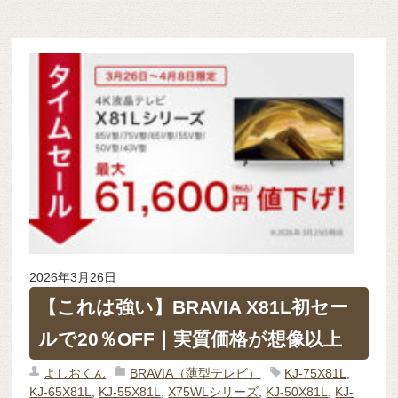
2026年3月26日
【これは強い】BRAVIA X81L初セー
ルで20％OFF｜実質価格が想像以上
よしおくん
BRAVIA（薄型テレビ）
KJ-75X81L
,
KJ-65X81L
,
KJ-55X81L
,
X75WLシリーズ
,
KJ-50X81L
,
KJ-