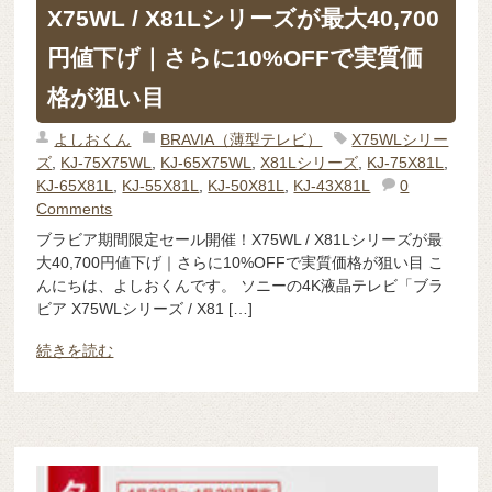
X75WL / X81Lシリーズが最大40,700
円値下げ｜さらに10%OFFで実質価
格が狙い目
よしおくん
BRAVIA（薄型テレビ）
X75WLシリー
ズ
,
KJ-75X75WL
,
KJ-65X75WL
,
X81Lシリーズ
,
KJ-75X81L
,
KJ-65X81L
,
KJ-55X81L
,
KJ-50X81L
,
KJ-43X81L
0
Comments
ブラビア期間限定セール開催！X75WL / X81Lシリーズが最
大40,700円値下げ｜さらに10%OFFで実質価格が狙い目 こ
んにちは、よしおくんです。 ソニーの4K液晶テレビ「ブラ
ビア X75WLシリーズ / X81 […]
続きを読む