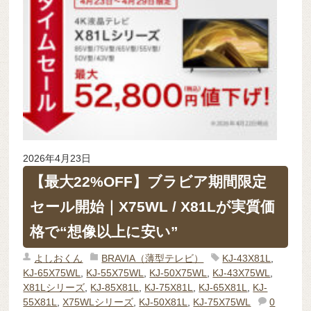
2026年4月23日
【最大22%OFF】ブラビア期間限定
セール開始｜X75WL / X81Lが実質価
格で“想像以上に安い”
よしおくん
BRAVIA（薄型テレビ）
KJ-43X81L
,
KJ-65X75WL
,
KJ-55X75WL
,
KJ-50X75WL
,
KJ-43X75WL
,
X81Lシリーズ
,
KJ-85X81L
,
KJ-75X81L
,
KJ-65X81L
,
KJ-
55X81L
,
X75WLシリーズ
,
KJ-50X81L
,
KJ-75X75WL
0