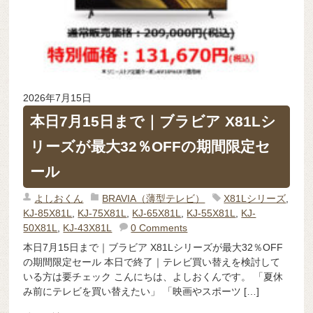
2026年7月15日
本日7月15日まで｜ブラビア X81Lシ
リーズが最大32％OFFの期間限定セ
ール
よしおくん
BRAVIA（薄型テレビ）
X81Lシリーズ
,
KJ-85X81L
,
KJ-75X81L
,
KJ-65X81L
,
KJ-55X81L
,
KJ-
50X81L
,
KJ-43X81L
0 Comments
本日7月15日まで｜ブラビア X81Lシリーズが最大32％OFF
の期間限定セール 本日で終了｜テレビ買い替えを検討して
いる方は要チェック こんにちは、よしおくんです。 「夏休
み前にテレビを買い替えたい」 「映画やスポーツ […]