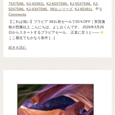
75X75WL
,
KJ-43X81L
,
KJ-65X75WL
,
KJ-55X75WL
,
KJ-
50X75WL
,
KJ-43X75WL
,
X81Lシリーズ
,
KJ-85X81L
0
Comments
【これは強い】ブラビア X81L初セールで20％OFF｜実質価
格が想像以上 こんにちは、よしおくんです。 2026年3月26
日からスタートするブラビアセール。 正直に言うと——
ここ最近でもかなり条件 […]
続きを読む