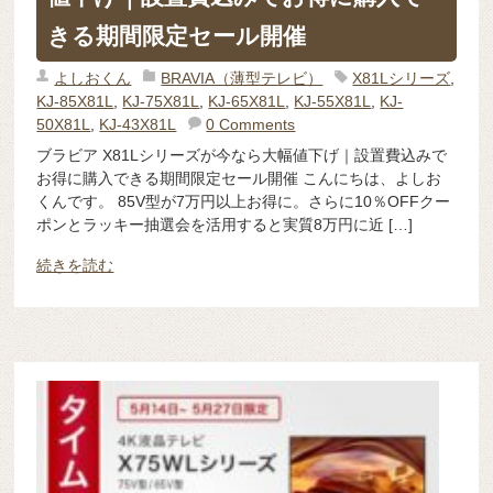
きる期間限定セール開催
よしおくん
BRAVIA（薄型テレビ）
X81Lシリーズ
,
KJ-85X81L
,
KJ-75X81L
,
KJ-65X81L
,
KJ-55X81L
,
KJ-
50X81L
,
KJ-43X81L
0 Comments
ブラビア X81Lシリーズが今なら大幅値下げ｜設置費込みで
お得に購入できる期間限定セール開催 こんにちは、よしお
くんです。 85V型が7万円以上お得に。さらに10％OFFクー
ポンとラッキー抽選会を活用すると実質8万円に近 […]
続きを読む