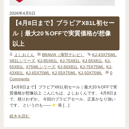
2026年4月5日
【4月8日まで】ブラビアX81L初セー
ル｜最大20％OFFで実質価格が想像
以上
よしおくん
BRAVIA（薄型テレビ）
KJ-43X75WL
,
X81Lシリーズ
,
KJ-85X81L
,
KJ-75X81L
,
KJ-65X81L
,
KJ-
55X81L
,
X75WLシリーズ
,
KJ-50X81L
,
KJ-75X75WL
,
KJ-
43X81L
,
KJ-65X75WL
,
KJ-55X75WL
,
KJ-50X75WL
0
Comments
【4月8日まで】ブラビアX81L初セール｜最大20％OFFで実
質価格が想像以上 こんにちは、よしおくんです。 4月8日ま
で、残りわずか。 今回のブラビアセール、正直かなり強い
です。 というのも——
発 […]
続きを読む