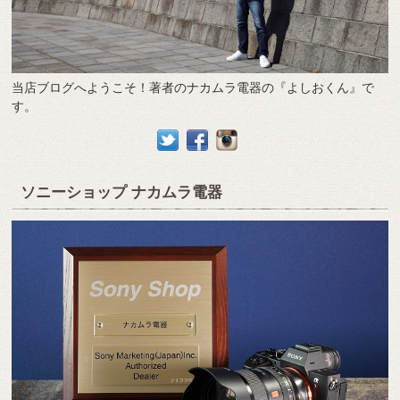
当店ブログへようこそ！著者のナカムラ電器の『よしおくん』で
す。
ソニーショップ ナカムラ電器