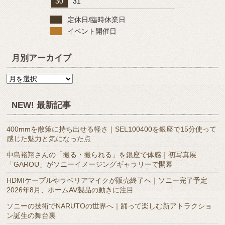
30
31
定休日/臨時休業日
イベント開催日
月別アーカイブ
月
別
ア
NEW! 最新記事
ー
カ
400mmを散策に持ち出せる軽さ｜SEL100400を銀座で15分使って
イ
感じた魅力と気になった点
ブ
中島裕翔さんの「撮る・撮られる」を銀座で体感｜初写真展
「GAROU」がソニーイメージングギャラリーで開幕
HDMIケーブルやラベリアマイクが販売終了へ｜ソニー完了予定
2026年8月、ホームAV製品の動きに注目
ソニーの技術でNARUTOの世界へ｜踊って楽しむ新アトラクショ
ン誕生の舞台裏