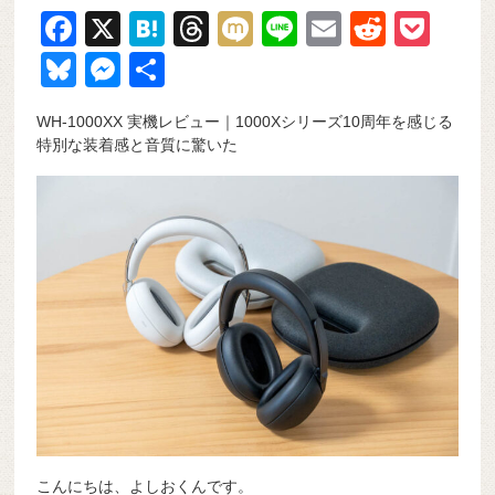
F
X
H
T
M
Li
E
R
P
a
at
hr
ixi
n
m
e
o
Bl
M
共
c
e
e
e
ail
d
ck
u
e
有
WH-1000XX 実機レビュー｜1000Xシリーズ10周年を感じる
e
n
a
di
et
e
ss
特別な装着感と音質に驚いた
b
a
d
t
sk
e
o
s
y
n
o
g
k
er
こんにちは、よしおくんです。