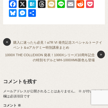
F
X
H
T
M
Li
E
R
P
a
at
hr
ixi
n
m
e
o
Bl
M
共
c
e
e
e
ail
d
ck
u
e
有
e
n
a
di
et
e
ss
b
a
d
t
sk
e
o
s
«
y
n
購入に迷ったら必見！α7R VI 発売記念スペシャルトークイ
ベント＆αアカデミー特別講座まとめ
o
g
»
1000X THE COLLEXION 発表！1000Xシリーズ10周年記念
k
er
の特別モデルとWH-1000XM6新色も登場
コメントを残す
メールアドレスが公開されることはありません。
※
が付いている
欄は必須項目です
コメント
※