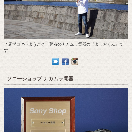
当店ブログへようこそ！著者のナカムラ電器の『よしおくん』で
す。
ソニーショップ ナカムラ電器