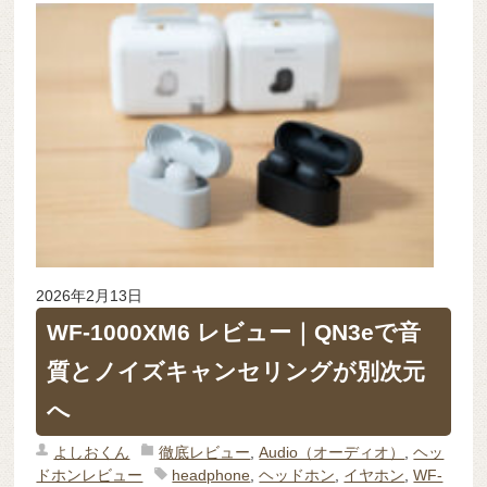
2026年2月13日
WF-1000XM6 レビュー｜QN3eで音
質とノイズキャンセリングが別次元
へ
よしおくん
徹底レビュー
,
Audio（オーディオ）
,
ヘッ
ドホンレビュー
headphone
,
ヘッドホン
,
イヤホン
,
WF-