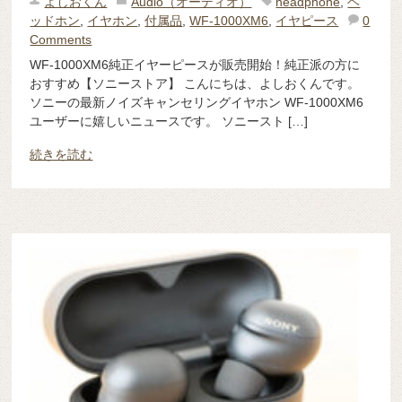
よしおくん
Audio（オーディオ）
headphone
,
ヘ
ッドホン
,
イヤホン
,
付属品
,
WF-1000XM6
,
イヤピース
0
Comments
WF-1000XM6純正イヤーピースが販売開始！純正派の方に
おすすめ【ソニーストア】 こんにちは、よしおくんです。
ソニーの最新ノイズキャンセリングイヤホン WF-1000XM6
ユーザーに嬉しいニュースです。 ソニースト […]
続きを読む