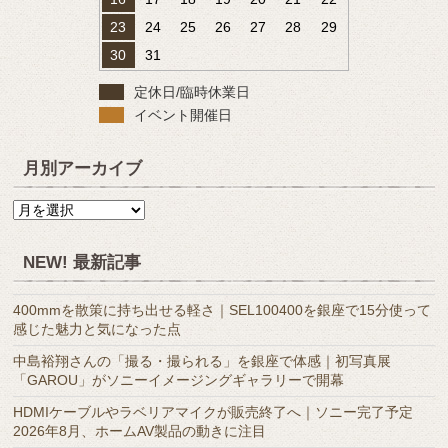
23
24
25
26
27
28
29
30
31
定休日/臨時休業日
イベント開催日
月別アーカイブ
月
別
ア
NEW! 最新記事
ー
カ
400mmを散策に持ち出せる軽さ｜SEL100400を銀座で15分使って
イ
感じた魅力と気になった点
ブ
中島裕翔さんの「撮る・撮られる」を銀座で体感｜初写真展
「GAROU」がソニーイメージングギャラリーで開幕
HDMIケーブルやラベリアマイクが販売終了へ｜ソニー完了予定
2026年8月、ホームAV製品の動きに注目