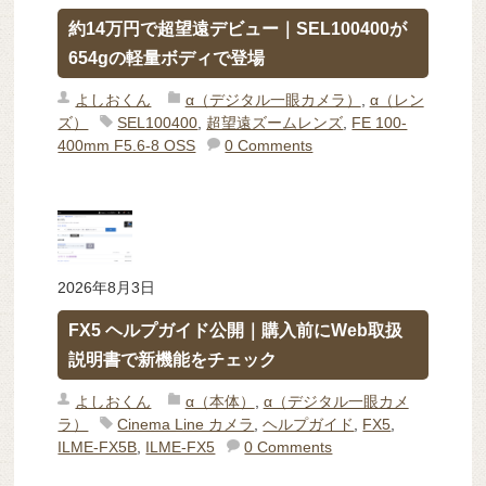
約14万円で超望遠デビュー｜SEL100400が
654gの軽量ボディで登場
よしおくん
α（デジタル一眼カメラ）
,
α（レン
ズ）
SEL100400
,
超望遠ズームレンズ
,
FE 100-
400mm F5.6-8 OSS
0 Comments
2026年8月3日
FX5 ヘルプガイド公開｜購入前にWeb取扱
説明書で新機能をチェック
よしおくん
α（本体）
,
α（デジタル一眼カメ
ラ）
Cinema Line カメラ
,
ヘルプガイド
,
FX5
,
ILME-FX5B
,
ILME-FX5
0 Comments