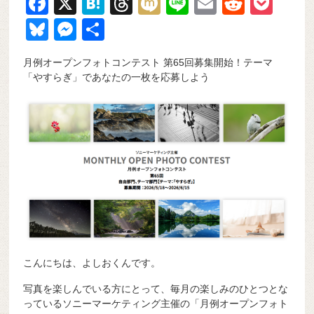
F
X
H
T
M
Li
E
R
P
a
at
hr
ixi
n
m
e
o
Bl
M
共
c
e
e
e
ail
d
ck
u
e
有
月例オープンフォトコンテスト 第65回募集開始！テーマ
e
n
a
di
et
e
ss
「やすらぎ」であなたの一枚を応募しよう
b
a
d
t
sk
e
o
s
y
n
o
g
k
er
こんにちは、よしおくんです。
写真を楽しんでいる方にとって、毎月の楽しみのひとつとな
っているソニーマーケティング主催の「月例オープンフォト