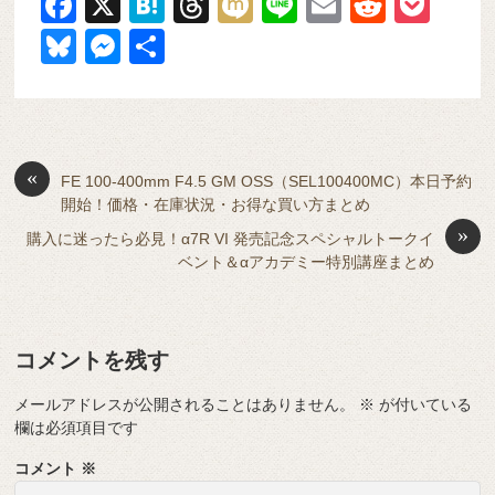
F
X
H
T
M
Li
E
R
P
a
at
hr
ixi
n
m
e
o
Bl
M
共
c
e
e
e
ail
d
ck
u
e
有
e
n
a
di
et
e
ss
b
a
d
t
sk
e
o
s
«
y
n
FE 100-400mm F4.5 GM OSS（SEL100400MC）本日予約
開始！価格・在庫状況・お得な買い方まとめ
o
g
»
購入に迷ったら必見！α7R VI 発売記念スペシャルトークイ
k
er
ベント＆αアカデミー特別講座まとめ
コメントを残す
メールアドレスが公開されることはありません。
※
が付いている
欄は必須項目です
コメント
※