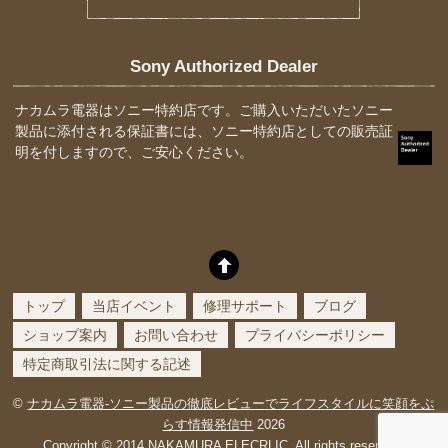
Sony Authorized Dealer
ナカムラ電器はソニー特約店です。ご購入いただいたソニー
製品に添付される保証書には、ソニー特約店としての販売証
明を付しますので、ご安心ください。
トップ
当店イベント
修理サポート
ブログ
ショップ案内
お問い合わせ
プライバシーポリシー
特定商取引法に関する記述
©
ナカムラ電器-ソニー製品の徹底レビューでライフスタイルに笑顔をぷ
らす情報発信中
2026
Copyright © 2014 NAKAMURA ELECRLIC. All rights reserved.