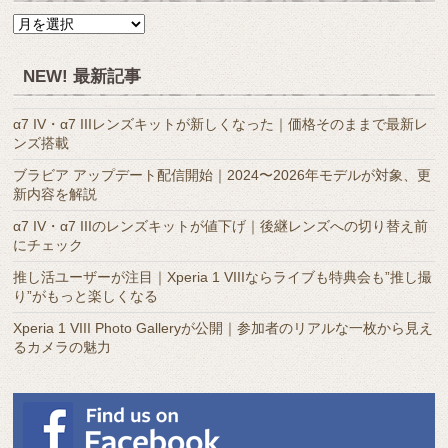
月
別
ア
NEW! 最新記事
ー
カ
α7 IV・α7 IIIレンズキットが新しくなった｜価格そのままで最新レ
イ
ンズ搭載
ブ
ブラビア アップデート配信開始｜2024〜2026年モデルが対象、更
新内容を解説
α7 IV・α7 IIIのレンズキットが値下げ｜後継レンズへの切り替え前
にチェック
推し活ユーザーが注目｜Xperia 1 VIIIならライブも特典会も”推し撮
り”がもっと楽しくなる
Xperia 1 VIII Photo Galleryが公開｜参加者のリアルな一枚から見え
るカメラの魅力