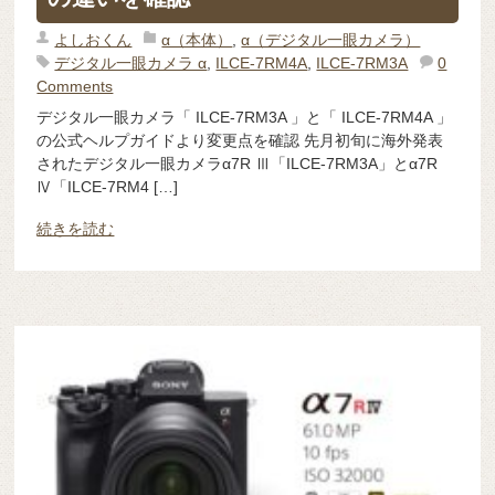
よしおくん
α（本体）
,
α（デジタル一眼カメラ）
デジタル一眼カメラ α
,
ILCE-7RM4A
,
ILCE-7RM3A
0
Comments
デジタル一眼カメラ「 ILCE-7RM3A 」と「 ILCE-7RM4A 」
の公式ヘルプガイドより変更点を確認 先月初旬に海外発表
されたデジタル一眼カメラα7R Ⅲ「ILCE-7RM3A」とα7R
Ⅳ「ILCE-7RM4 […]
続きを読む