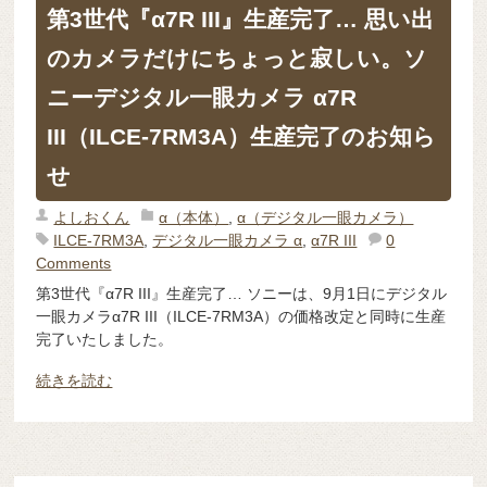
第3世代『α7R III』生産完了… 思い出
のカメラだけにちょっと寂しい。ソ
ニーデジタル一眼カメラ α7R
III（ILCE-7RM3A）生産完了のお知ら
せ
よしおくん
α（本体）
,
α（デジタル一眼カメラ）
ILCE-7RM3A
,
デジタル一眼カメラ α
,
α7R III
0
Comments
第3世代『α7R III』生産完了… ソニーは、9月1日にデジタル
一眼カメラα7R III（ILCE-7RM3A）の価格改定と同時に生産
完了いたしました。
続きを読む