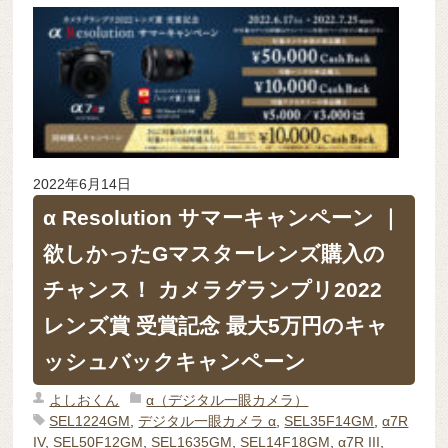
2022年6月14日
α Resolution サマーキャンペーン ｜
欲しかったGマスターレンズ購入の
チャンス！ カメラグランプリ2022
レンズ賞 受賞記念 最大5万円のキャ
ッシュバックキャンペーン
よしおくん
α（デジタル一眼カメラ）
SEL1224GM
,
デジタル一眼カメラ α
,
SEL35F14GM
,
α7R
IV
,
SEL50F12GM
,
SEL1635GM
,
SEL14F18GM
,
α7R III
,