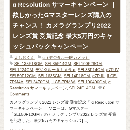
α Resolution サマーキャンペーン ｜
欲しかったGマスターレンズ購入の
チャンス！ カメラグランプリ2022
レンズ賞 受賞記念 最大5万円のキャ
ッシュバックキャンペーン
よしおくん
α（デジタル一眼カメラ）
SEL135F18GM
,
SEL85F14GM
,
SEL100F28GM
,
SEL1224GM
,
デジタル一眼カメラ α
,
SEL35F14GM
,
α7R IV
,
SEL50F12GM
,
SEL1635GM
,
SEL14F18GM
,
α7R III
,
ILCE-
7RM4A
,
SEL2470GM
,
ILCE-7RM3A
,
SEL100400GM
,
α
Resolution サマーキャンペーン
,
SEL24F14GM
0
Comments
カメラグランプリ2022 レンズ賞 受賞記念「 α Resolution サ
マーキャンペーン 」 ソニーは、Gマスター
「SEL50F12GM」のカメラグランプリ2022 レンズ賞 受賞
を記念した、最大5万円のキャッシュバ […]