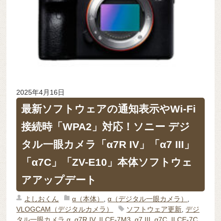
2025年4月16日
最新ソフトウェアの通知表示やWi-Fi
接続時「WPA2」対応！ソニー デジ
タル一眼カメラ「α7R IV」「α7 III」
「α7C」「ZV-E10」本体ソフトウェ
アアップデート
よしおくん
α（本体）
,
α（デジタル一眼カメラ）
,
VLOGCAM（デジタルカメラ）
ソフトウェア更新
,
デジ
タル一眼カメラ α
,
α7R IV
,
ILCE-7M3
,
α7 III
,
α7C
,
ILCE-7C
,