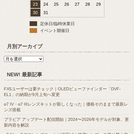
23
24
25
26
27
28
29
30
31
定休日/臨時休業日
イベント開催日
月別アーカイブ
月
別
ア
NEW! 最新記事
ー
カ
FX5ユーザーは要チェック｜OLEDビューファインダー「DVF-
イ
EL1」の納期が9月上旬へ変更
ブ
α7 IV・α7 IIIレンズキットが新しくなった｜価格そのままで最新レ
ンズ搭載
ブラビア アップデート配信開始｜2024〜2026年モデルが対象、更
新内容を解説