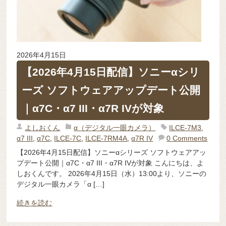
2026年4月15日
【2026年4月15日配信】ソニーαシリ
ーズ ソフトウェアアップデート公開
｜α7C・α7 III・α7R IVが対象
よしおくん
α（デジタル一眼カメラ）
ILCE-7M3
,
α7 III
,
α7C
,
ILCE-7C
,
ILCE-7RM4A
,
α7R IV
0 Comments
【2026年4月15日配信】ソニーαシリーズ ソフトウェアアッ
プデート公開｜α7C・α7 III・α7R IVが対象 こんにちは、よ
しおくんです。 2026年4月15日（水）13:00より、ソニーの
デジタル一眼カメラ「α […]
続きを読む