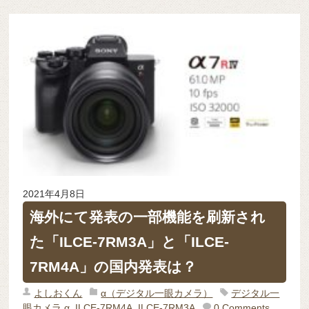
2021年4月8日
海外にて発表の一部機能を刷新され
た「ILCE-7RM3A」と「ILCE-
7RM4A」の国内発表は？
よしおくん
α（デジタル一眼カメラ）
デジタル一
眼カメラ α
,
ILCE-7RM4A
,
ILCE-7RM3A
0 Comments