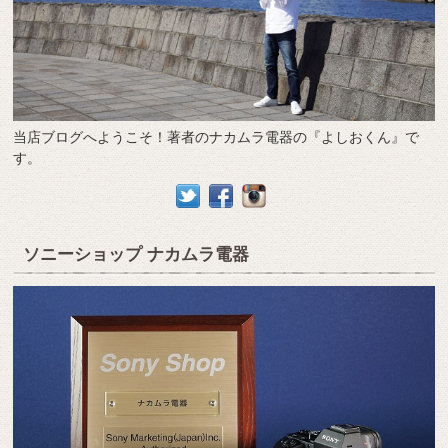
当店ブログへようこそ！著者のナカムラ電器の『よしおくん』で
す。
ソニーショップ ナカムラ電器