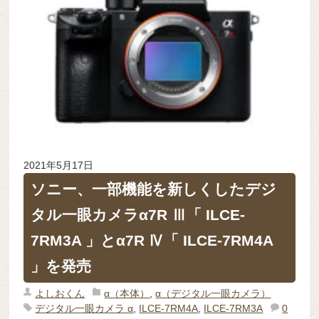
2021年5月17日
ソニー、一部機能を新しくしたデジ
タル一眼カメラα7R Ⅲ「 ILCE-
7RM3A 」とα7R Ⅳ「 ILCE-7RM4A
」を発売
よしおくん
α（本体）
,
α（デジタル一眼カメラ）
デジタル一眼カメラ α
,
ILCE-7RM4A
,
ILCE-7RM3A
0