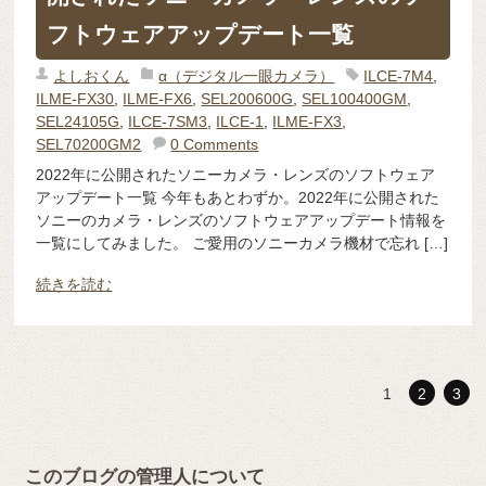
フトウェアアップデート一覧
よしおくん
α（デジタル一眼カメラ）
ILCE-7M4
,
ILME-FX30
,
ILME-FX6
,
SEL200600G
,
SEL100400GM
,
SEL24105G
,
ILCE-7SM3
,
ILCE-1
,
ILME-FX3
,
SEL70200GM2
0 Comments
2022年に公開されたソニーカメラ・レンズのソフトウェア
アップデート一覧 今年もあとわずか。2022年に公開された
ソニーのカメラ・レンズのソフトウェアアップデート情報を
一覧にしてみました。 ご愛用のソニーカメラ機材で忘れ […]
続きを読む
1
2
3
このブログの管理人について