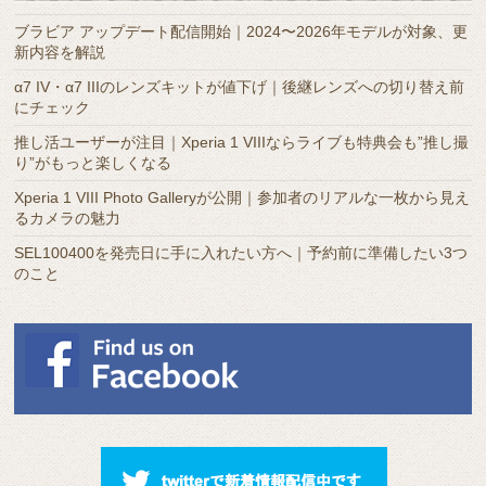
カ
ブラビア アップデート配信開始｜2024〜2026年モデルが対象、更
イ
新内容を解説
ブ
α7 IV・α7 IIIのレンズキットが値下げ｜後継レンズへの切り替え前
にチェック
推し活ユーザーが注目｜Xperia 1 VIIIならライブも特典会も”推し撮
り”がもっと楽しくなる
Xperia 1 VIII Photo Galleryが公開｜参加者のリアルな一枚から見え
るカメラの魅力
SEL100400を発売日に手に入れたい方へ｜予約前に準備したい3つ
のこと