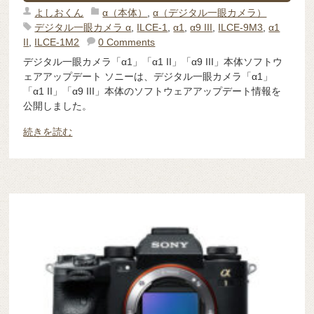
よしおくん
α（本体）
,
α（デジタル一眼カメラ）
デジタル一眼カメラ α
,
ILCE-1
,
α1
,
α9 III
,
ILCE-9M3
,
α1
II
,
ILCE-1M2
0 Comments
デジタル一眼カメラ「α1」「α1 II」「α9 III」本体ソフトウ
ェアアップデート ソニーは、デジタル一眼カメラ「α1」
「α1 II」「α9 III」本体のソフトウェアアップデート情報を
公開しました。
続きを読む