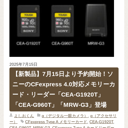
2025年7月15日
【新製品】7月15日より予約開始！ソ
ニーのCFexpress 4.0対応メモリーカ
ード・リーダー「CEA-G1920T」
「CEA-G960T」「MRW-G3」登場
よしおくん
α（デジタル一眼カメラ）
,
α（アクセサリ
ー）
CFexpress Type A メモリーカード
,
CEA-G1920T
,
CEA-G960T
,
MRW-G3
,
CFexpress Type A カードリーダー