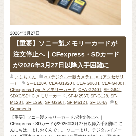
2026年3月27日
【重要】ソニー製メモリーカードが
注文停止へ｜CFexpress・SDカード
が2026年3月27日以降入手困難に
よしおくん
α（デジタル一眼カメラ）
,
α（アクセサリ
ー）
SF-E128A
,
CEA-G1920T
,
CEA-G960T
,
CEA-G480T
,
CFexpress Type A メモリーカード
,
CEA-G240T
,
SF-G64T
,
SDXC/SDHC メモリーカード
,
SF-M256T
,
SF-G128
,
SF-
M128T
,
SF-E256
,
SF-G256T
,
SF-M512T
,
SF-E64A
0
Comments
【重要】ソニー製メモリーカードが注文停止へ｜
CFexpress・SDカードが2026年3月27日以降入手困難に こ
んにちは、よしおくんです。 ソニーより、デジタルイメー