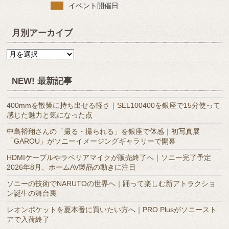
イベント開催日
月別アーカイブ
月
別
ア
NEW! 最新記事
ー
カ
400mmを散策に持ち出せる軽さ｜SEL100400を銀座で15分使って
イ
感じた魅力と気になった点
ブ
中島裕翔さんの「撮る・撮られる」を銀座で体感｜初写真展
「GAROU」がソニーイメージングギャラリーで開幕
HDMIケーブルやラベリアマイクが販売終了へ｜ソニー完了予定
2026年8月、ホームAV製品の動きに注目
ソニーの技術でNARUTOの世界へ｜踊って楽しむ新アトラクショ
ン誕生の舞台裏
レオンポケットを夏本番に買いたい方へ｜PRO Plusがソニースト
アで入荷終了