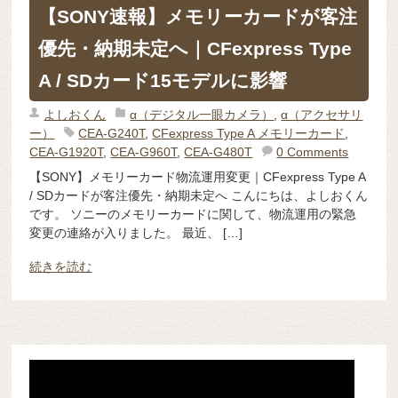
【SONY速報】メモリーカードが客注
優先・納期未定へ｜CFexpress Type
A / SDカード15モデルに影響
よしおくん
α（デジタル一眼カメラ）
,
α（アクセサリ
ー）
CEA-G240T
,
CFexpress Type A メモリーカード
,
CEA-G1920T
,
CEA-G960T
,
CEA-G480T
0 Comments
【SONY】メモリーカード物流運用変更｜CFexpress Type A
/ SDカードが客注優先・納期未定へ こんにちは、よしおくん
です。 ソニーのメモリーカードに関して、物流運用の緊急
変更の連絡が入りました。 最近、 […]
続きを読む