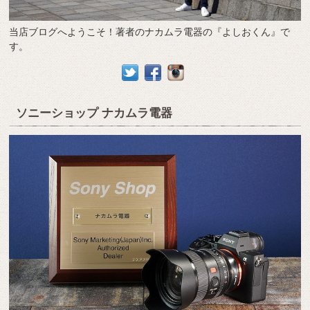
当店ブログへようこそ！著者のナカムラ電器の『よしおくん』で
す。
ソニーショップ ナカムラ電器