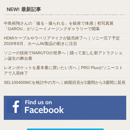
ア
NEW! 最新記事
ー
カ
中島裕翔さんの「撮る・撮られる」を銀座で体感｜初写真展
イ
「GAROU」がソニーイメージングギャラリーで開幕
ブ
HDMIケーブルやラベリアマイクが販売終了へ｜ソニー完了予定
2026年8月、ホームAV製品の動きに注目
ソニーの技術でNARUTOの世界へ｜踊って楽しむ新アトラクショ
ン誕生の舞台裏
レオンポケットを夏本番に買いたい方へ｜PRO Plusがソニースト
アで入荷終了
SEL100400MCを検討中の方へ｜納期目安が2週間から3週間に延長