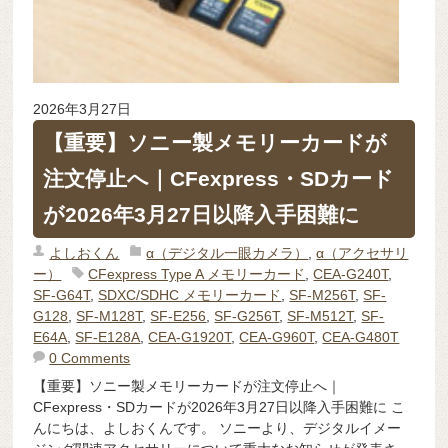
2026年3月27日
【重要】ソニー製メモリーカードが
注文停止へ｜CFexpress・SDカード
が2026年3月27日以降入手困難に
よしおくん
α（デジタル一眼カメラ）
,
α（アクセサリ
ー）
CFexpress Type A メモリーカード
,
CEA-G240T
,
SF-G64T
,
SDXC/SDHC メモリーカード
,
SF-M256T
,
SF-
G128
,
SF-M128T
,
SF-E256
,
SF-G256T
,
SF-M512T
,
SF-
E64A
,
SF-E128A
,
CEA-G1920T
,
CEA-G960T
,
CEA-G480T
0 Comments
【重要】ソニー製メモリーカードが注文停止へ｜
CFexpress・SDカードが2026年3月27日以降入手困難に こ
んにちは、よしおくんです。 ソニーより、デジタルイメー