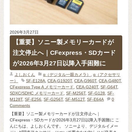
2026年3月27日
【重要】ソニー製メモリーカードが
注文停止へ｜CFexpress・SDカード
が2026年3月27日以降入手困難に
よしおくん
α（デジタル一眼カメラ）
,
α（アクセサリ
ー）
SF-E128A
,
CEA-G1920T
,
CEA-G960T
,
CEA-G480T
,
CFexpress Type A メモリーカード
,
CEA-G240T
,
SF-G64T
,
SDXC/SDHC メモリーカード
,
SF-M256T
,
SF-G128
,
SF-
M128T
,
SF-E256
,
SF-G256T
,
SF-M512T
,
SF-E64A
0
Comments
【重要】ソニー製メモリーカードが注文停止へ｜
CFexpress・SDカードが2026年3月27日以降入手困難に こ
んにちは、よしおくんです。 ソニーより、デジタルイメー