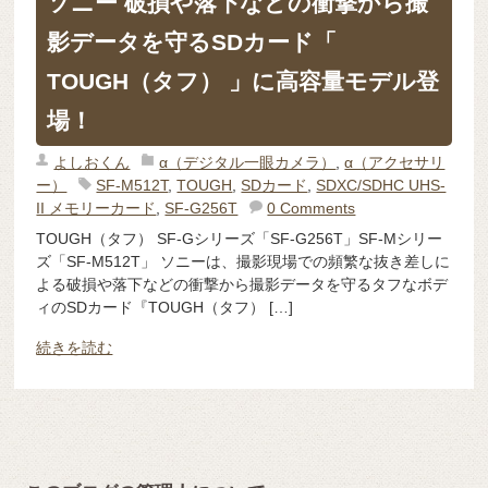
ソニー 破損や落下などの衝撃から撮
影データを守るSDカード「
TOUGH（タフ） 」に高容量モデル登
場！
よしおくん
α（デジタル一眼カメラ）
,
α（アクセサリ
ー）
SF-M512T
,
TOUGH
,
SDカード
,
SDXC/SDHC UHS-
II メモリーカード
,
SF-G256T
0 Comments
TOUGH（タフ） SF-Gシリーズ「SF-G256T」SF-Mシリー
ズ「SF-M512T」 ソニーは、撮影現場での頻繁な抜き差しに
よる破損や落下などの衝撃から撮影データを守るタフなボデ
ィのSDカード『TOUGH（タフ） […]
続きを読む