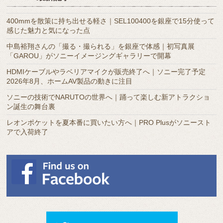
ー
カ
400mmを散策に持ち出せる軽さ｜SEL100400を銀座で15分使って
イ
感じた魅力と気になった点
ブ
中島裕翔さんの「撮る・撮られる」を銀座で体感｜初写真展
「GAROU」がソニーイメージングギャラリーで開幕
HDMIケーブルやラベリアマイクが販売終了へ｜ソニー完了予定
2026年8月、ホームAV製品の動きに注目
ソニーの技術でNARUTOの世界へ｜踊って楽しむ新アトラクショ
ン誕生の舞台裏
レオンポケットを夏本番に買いたい方へ｜PRO Plusがソニースト
アで入荷終了