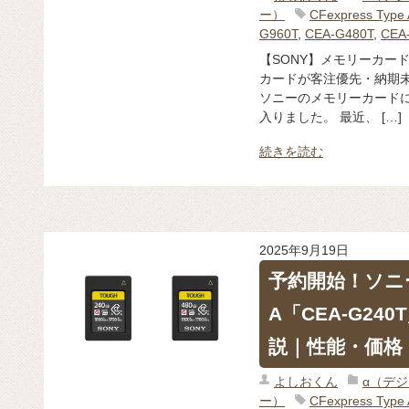
ー）
CFexpress Ty
G960T
,
CEA-G480T
,
CEA
【SONY】メモリーカード物流運
カードが客注優先・納期未
ソニーのメモリーカード
入りました。 最近、 […]
続きを読む
2025年9月19日
予約開始！ソニー C
A「CEA-G240
説｜性能・価格
よしおくん
α（デ
ー）
CFexpress Ty