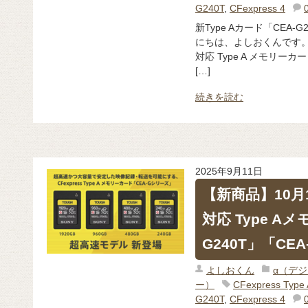
G240T
,
CFexpress 4
新Type Aカード「CEA-G
にちは、よしおくんです。 ソ
対応 Type A メモリー
[…]
続きを読む
2025年9月11日
【新商品】10月17
対応 Type A
G240T」「CEA
よしおくん
α（デ
ー）
CFexpress Ty
G240T
,
CFexpress 4