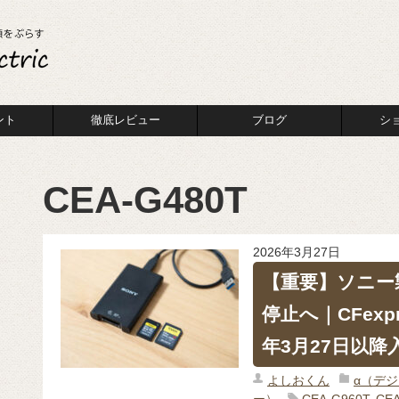
ント
徹底レビュー
ブログ
シ
CEA-G480T
2026年3月27日
【重要】ソニー
停止へ｜CFexp
年3月27日以降
よしおくん
α（デ
ー）
CEA-G960T
,
CEA