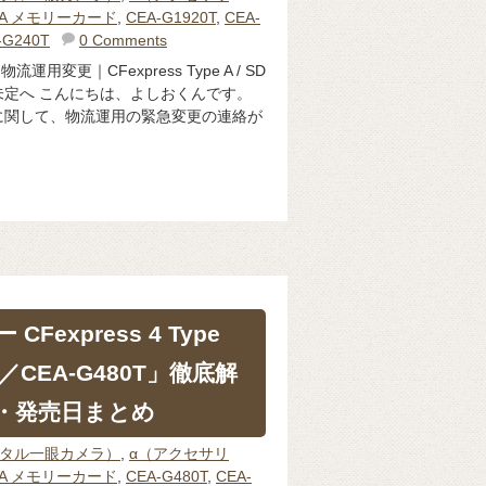
pe A メモリーカード
,
CEA-G1920T
,
CEA-
-G240T
0 Comments
用変更｜CFexpress Type A / SD
定へ こんにちは、よしおくんです。
に関して、物流運用の緊急変更の連絡が
Fexpress 4 Type
T／CEA-G480T」徹底解
・発売日まとめ
ジタル一眼カメラ）
,
α（アクセサリ
pe A メモリーカード
,
CEA-G480T
,
CEA-