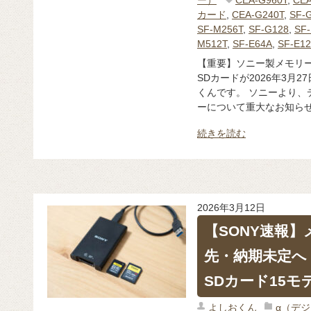
カード
,
CEA-G240T
,
SF-
SF-M256T
,
SF-G128
,
SF
M512T
,
SF-E64A
,
SF-E1
【重要】ソニー製メモリーカ
SDカードが2026年3月
くんです。 ソニーより、
ーについて重大なお知らせが
続きを読む
2026年3月12日
【SONY速報
先・納期未定へ｜CFe
SDカード15モ
よしおくん
α（デ