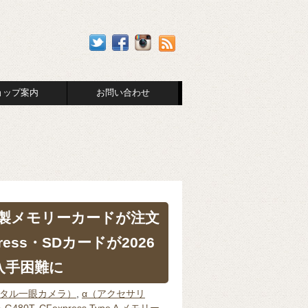
ョップ案内
お問い合わせ
製メモリーカードが注文
ress・SDカードが2026
入手困難に
ジタル一眼カメラ）
,
α（アクセサリ
-G480T
,
CFexpress Type A メモリー