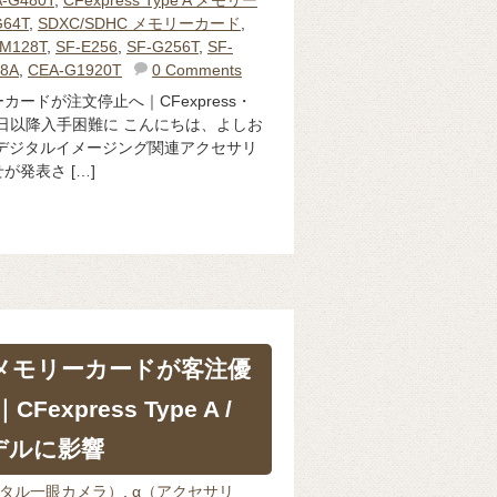
G64T
,
SDXC/SDHC メモリーカード
,
-M128T
,
SF-E256
,
SF-G256T
,
SF-
28A
,
CEA-G1920T
0 Comments
ードが注文停止へ｜CFexpress・
27日以降入手困難に こんにちは、よしお
デジタルイメージング関連アクセサリ
発表さ […]
】メモリーカードが客注優
xpress Type A /
デルに影響
ジタル一眼カメラ）
,
α（アクセサリ