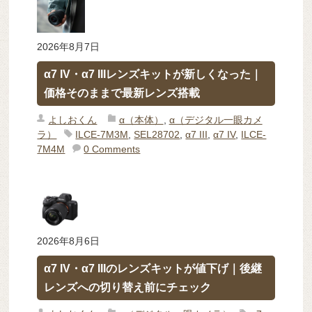
2026年8月7日
α7 IV・α7 IIIレンズキットが新しくなった｜
価格そのままで最新レンズ搭載
よしおくん
α（本体）
,
α（デジタル一眼カメ
ラ）
ILCE-7M3M
,
SEL28702
,
α7 III
,
α7 IV
,
ILCE-
7M4M
0 Comments
2026年8月6日
α7 IV・α7 IIIのレンズキットが値下げ｜後継
レンズへの切り替え前にチェック