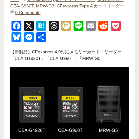
CEA-G960T
,
MRW-G3
,
CFexpress Type A カードリーダー
0 Comments
F
X
H
T
M
Li
E
R
P
a
at
hr
ixi
n
m
e
o
Bl
M
共
c
e
e
e
ail
d
ck
u
e
有
【新製品】CFexpress 4.0対応メモリーカード・リーダー
e
n
a
di
et
e
ss
「CEA-G1920T」「CEA-G960T」「MRW-G3」
b
a
d
t
sk
e
o
s
y
n
o
g
k
er