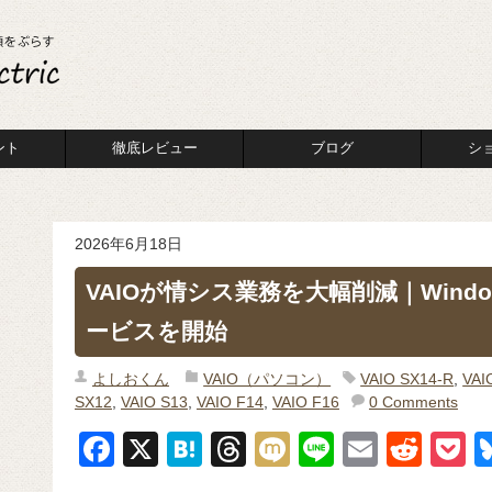
ント
徹底レビュー
ブログ
シ
2026年6月18日
VAIOが情シス業務を大幅削減｜Windows
ービスを開始
よしおくん
VAIO（パソコン）
VAIO SX14-R
,
VAI
SX12
,
VAIO S13
,
VAIO F14
,
VAIO F16
0 Comments
F
X
H
T
M
Li
E
R
P
a
at
hr
ixi
n
m
e
o