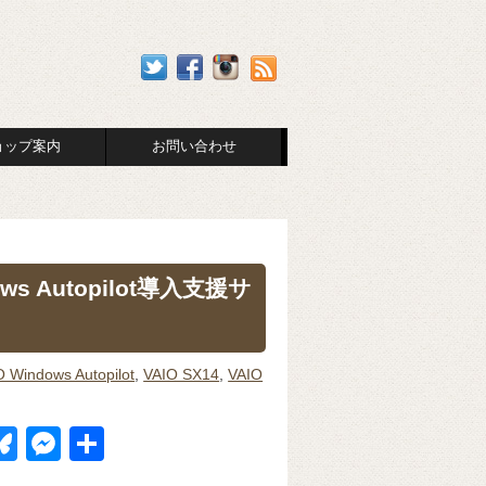
ョップ案内
お問い合わせ
 Autopilot導入支援サ
O Windows Autopilot
,
VAIO SX14
,
VAIO
Bl
M
共
u
e
有