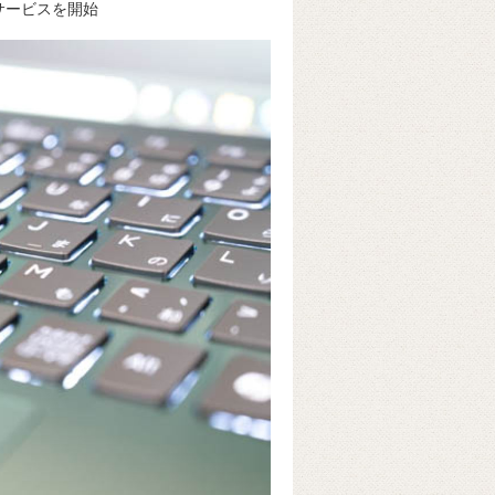
支援サービスを開始
k
e
ss
t
sk
e
y
n
g
er