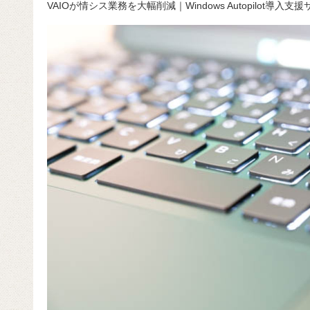
VAIOが情シス業務を大幅削減｜Windows Autopilot導入
c
e
e
e
ail
d
c
e
n
a
di
e
b
a
d
t
o
s
o
k