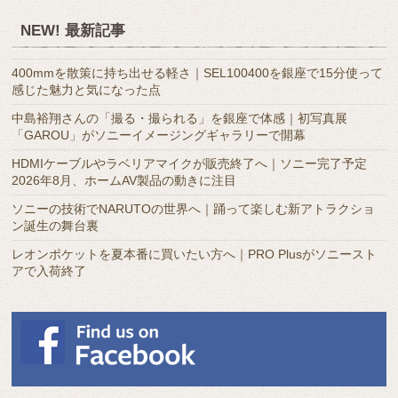
別
ア
NEW! 最新記事
ー
カ
400mmを散策に持ち出せる軽さ｜SEL100400を銀座で15分使って
イ
感じた魅力と気になった点
ブ
中島裕翔さんの「撮る・撮られる」を銀座で体感｜初写真展
「GAROU」がソニーイメージングギャラリーで開幕
HDMIケーブルやラベリアマイクが販売終了へ｜ソニー完了予定
2026年8月、ホームAV製品の動きに注目
ソニーの技術でNARUTOの世界へ｜踊って楽しむ新アトラクショ
ン誕生の舞台裏
レオンポケットを夏本番に買いたい方へ｜PRO Plusがソニースト
アで入荷終了