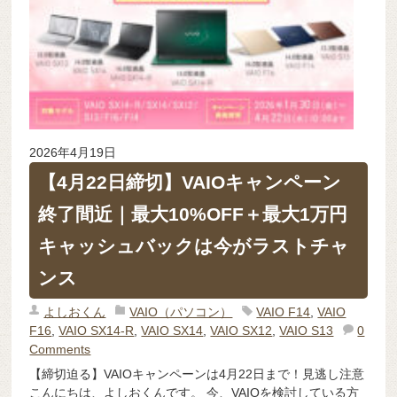
2026年4月19日
【4月22日締切】VAIOキャンペーン
終了間近｜最大10%OFF＋最大1万円
キャッシュバックは今がラストチャ
ンス
よしおくん
VAIO（パソコン）
VAIO F14
,
VAIO
F16
,
VAIO SX14-R
,
VAIO SX14
,
VAIO SX12
,
VAIO S13
0
Comments
【締切迫る】VAIOキャンペーンは4月22日まで！見逃し注意
こんにちは、よしおくんです。 今、VAIOを検討している方