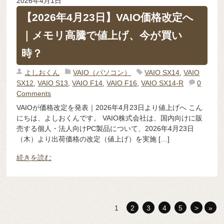
2026年4月1日
【2026年4月23日】VAIO価格改定へ
｜メモリ高騰で値上げ、今が買い
時？
よしおくん
VAIO（パソコン）
VAIO SX14
,
VAIO
SX12
,
VAIO S13
,
VAIO F14
,
VAIO F16
,
VAIO SX14-R
0
Comments
VAIOが価格改定を発表｜2026年4月23日より値上げへ こん
にちは、よしおくんです。 VAIO株式会社は、国内向けに販
売する個人・法人向けPC製品について、2026年4月23日
（木）より出荷価格の改定（値上げ）を実施 […]
続きを読む
1
2
3
4
5
>
»