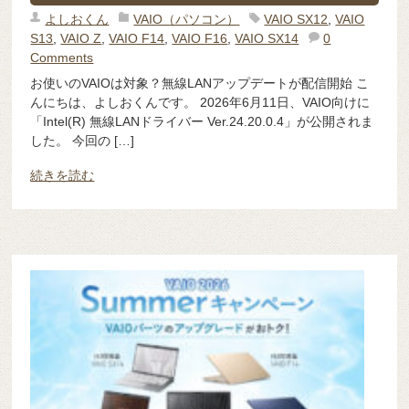
よしおくん
VAIO（パソコン）
VAIO SX12
,
VAIO
S13
,
VAIO Z
,
VAIO F14
,
VAIO F16
,
VAIO SX14
0
Comments
お使いのVAIOは対象？無線LANアップデートが配信開始 こ
んにちは、よしおくんです。 2026年6月11日、VAIO向けに
「Intel(R) 無線LANドライバー Ver.24.20.0.4」が公開されま
した。 今回の […]
続きを読む