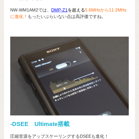
NW-WM1AM2では、
DMP-Z1
を超える
5.6MHzから11.2MHz
に進化！
もったいぶらいない点は高評価ですね。
-DSEE Ultimate搭載
圧縮音源をアップスケーリングするDSEEも進化！