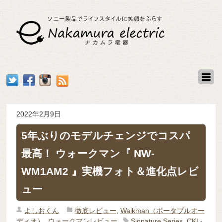
2022年2月9日
5年ぶりのモデルチェンジでコスパ
最高！ ウォークマン『 NW-
WM1AM2 』実機フォト＆進化点レビ
ュー
よしおくん
徹底レビュー
,
Walkman（ポータブルオー
ディオ）
,
ウォークマンレビュー
Signature Series
,
CKL-