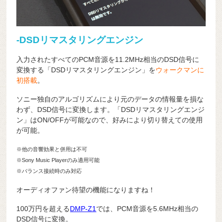
-DSDリマスタリングエンジン
入力されたすべてのPCM音源を11.2MHz相当のDSD信号に
変換する「DSDリマスタリングエンジン」を
ウォークマンに
初搭載
。
ソニー独自のアルゴリズムにより元のデータの情報量を損な
わず、DSD信号に変換します。「DSDリマスタリングエンジ
ン」はON/OFFが可能なので、好みにより切り替えての使用
が可能。
※他の音響効果と併用は不可
※Sony Music Playerのみ適用可能
※バランス接続時のみ対応
オーディオファン待望の機能になりますね！
100万円を超える
DMP-Z1
では、PCM音源を5.6MHz相当の
DSD信号に変換。