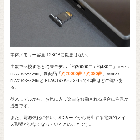
本体メモリー容量 128GBに変更はない。
曲数で比較すると従来モデル「約20000曲 / 約430曲」
※MP3 /
、新商品「
約20000曲 / 約390曲
」
FLAC192KHz 24bit
※MP3 /
と FLAC192KHz 24bitで40曲ほどの違いあ
FLAC192KHz 24bit
る。
従来モデルから、お気に入り楽曲を移動される場合に注意が
必要です。
また、電源強化に伴い、SDカードから発生する電気的ノイ
ズ影響が少なくなっているとのことです。