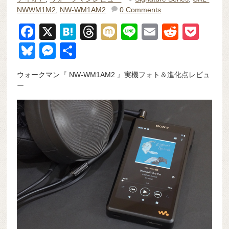
NWWM1M2
,
NW-WM1AM2
0 Comments
F
X
H
T
M
Li
E
R
P
a
at
hr
ixi
n
m
e
o
Bl
M
共
c
e
e
e
ail
d
ck
u
e
有
ウォークマン『 NW-WM1AM2 』実機フォト＆進化点レビュ
e
n
a
di
et
e
ss
ー
b
a
d
t
sk
e
o
s
y
n
o
g
k
er