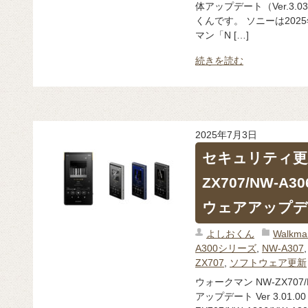
体アップデート（Ver.3.
くんです。 ソニーは202
マン「N […]
続きを読む
2025年7月3日
セキュリティ更新
ZX707/NW-A3
ウェアアップデート 
よしおくん
Walk
A300シリーズ
,
NW-A307
ZX707
,
ソフトウェア更新
ウォークマン NW-ZX707/
アップデート Ver 3.01