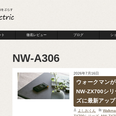
ント
徹底レビュー
ブログ
シ
NW-A306
2026年7月16日
ウォークマンが
NW-ZX700シ
ズに最新アップ
よしおくん
Walk
ZX700シリーズ
,
NW-ZX7