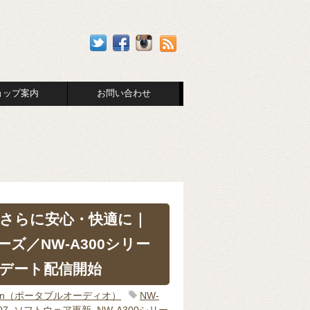
ョップ案内
お問い合わせ
さらに安心・快適に｜
リーズ／NW-A300シリー
デート配信開始
man（ポータブルオーディオ）
NW-
07
,
ソフトウェア更新
,
NW-A300シリー