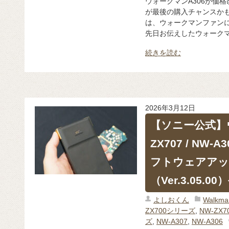
ウォークマンA306が価格
が最後の購入チャンスかも
は、ウォークマンファン
先日お伝えしたウォークマン
続きを読む
2026年3月12日
【ソニー公式】
ZX707 / NW-A
フトウェアアッ
（Ver.3.05.0
よしおくん
Walk
ZX700シリーズ
,
NW-ZX7
ズ
,
NW-A307
,
NW-A306