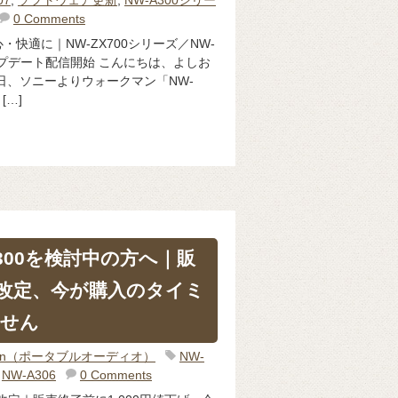
0 Comments
快適に｜NW-ZX700シリーズ／NW-
ップデート配信開始 こんにちは、よしお
16日、ソニーよりウォークマン「NW-
[…]
300を検討中の方へ｜販
改定、今が購入のタイミ
せん
man（ポータブルオーディオ）
NW-
,
NW-A306
0 Comments