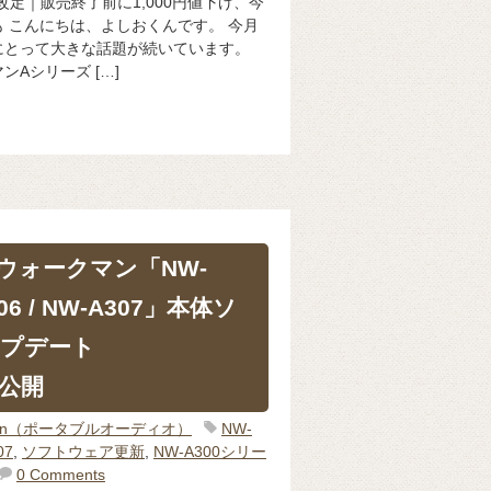
改定｜販売終了前に1,000円値下げ、今
 こんにちは、よしおくんです。 今月
にとって大きな話題が続いています。
Aシリーズ […]
ウォークマン「NW-
306 / NW-A307」本体ソ
プデート
0）公開
man（ポータブルオーディオ）
NW-
07
,
ソフトウェア更新
,
NW-A300シリー
0 Comments