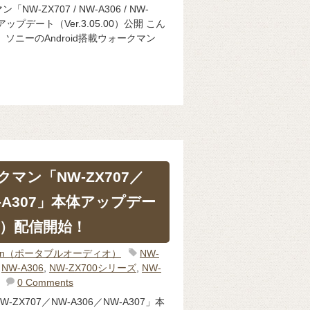
-ZX707 / NW-A306 / NW-
プデート（Ver.3.05.00）公開 こん
ソニーのAndroid搭載ウォークマン
マン「NW-ZX707／
W-A307」本体アップデー
.01）配信開始！
man（ポータブルオーディオ）
NW-
,
NW-A306
,
NW-ZX700シリーズ
,
NW-
0 Comments
X707／NW-A306／NW-A307」本