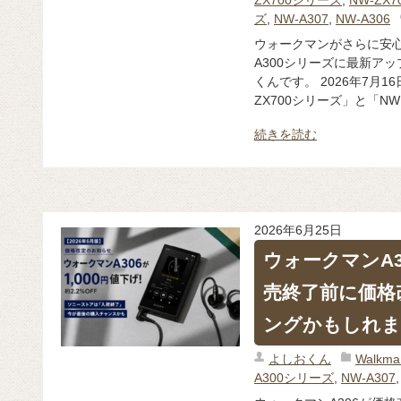
ズ
,
NW-A307
,
NW-A306
ウォークマンがさらに安心・
A300シリーズに最新ア
くんです。 2026年7月
ZX700シリーズ」と「NW 
続きを読む
2026年6月25日
ウォークマンA
売終了前に価格
ングかもしれま
よしおくん
Walk
A300シリーズ
,
NW-A307