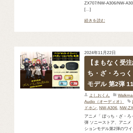
ZX707/NW-A306/N
[…]
続きを読む
2024年11月22日
【まもなく受注
ち・ざ・ろっく
モデル 第2弾 1
よしおくん
Walk
Audio（オーディオ）
ドホン
,
NW-A306
,
NW-ZX
アニメ「 ぼっち・ざ・ろ
弾 ソニーストア、アニメ
ションモデル第2弾のワイヤ