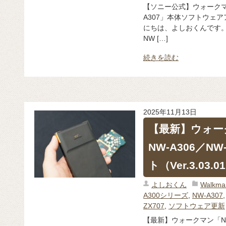
【ソニー公式】ウォークマン「NW
A307」本体ソフトウェアアッ
にちは、よしおくんです。 
NW […]
続きを読む
2025年11月13日
【最新】ウォーク
NW-A306／N
ト（Ver.3.03
よしおくん
Walk
A300シリーズ
,
NW-A307
ZX707
,
ソフトウェア更新
【最新】ウォークマン「NW-Z