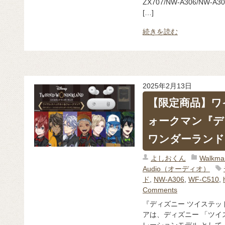
ZX707/NW-A306/N
[…]
続きを読む
2025年2月13日
【限定商品】ワ
ォークマン『デ
ワンダーランド』 
よしおくん
Walk
Audio（オーディオ）
ド
,
NW-A306
,
WF-C510
,
Comments
『ディズニー ツイステッドワ
アは、ディズニー 「ツイ
レーションモデル として