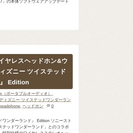
W-A307」の本体ソフトウェアアップデート
イヤレスヘッドホン&ウ
ィズニー ツイステッド
Edition
man（ポータブルオーディオ）
,
ディズニー ツイステッドワンダーラン
headphone
,
ヘッドホン
0
ンダーランド』 Edition ソニースト
ステッドワンダーランド」とのコラボ
、特別仕様のワイヤレスステレオヘッ