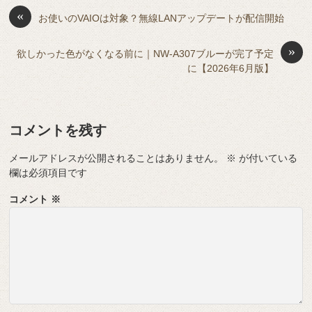
o
s
«
y
n
お使いのVAIOは対象？無線LANアップデートが配信開始
o
g
»
欲しかった色がなくなる前に｜NW-A307ブルーが完了予定
k
er
に【2026年6月版】
コメントを残す
メールアドレスが公開されることはありません。
※
が付いている
欄は必須項目です
コメント
※