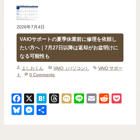
2026年7月4日
VAIOサポートの夏季休業前に修理を依頼し
たい方へ｜7月27日以降は返却がお盆明けに
なる可能性も
よしおくん
VAIO（パソコン）
VAIO サポー
ト
0 Comments
F
X
H
T
M
Li
E
R
P
a
at
hr
ixi
n
m
e
o
Bl
M
共
c
e
e
e
ail
d
ck
u
e
有
e
n
a
di
et
e
ss
b
a
d
t
sk
e