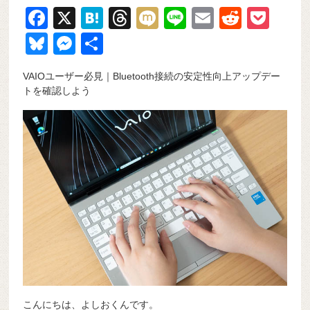
F
X
H
T
M
Li
E
R
P
a
at
hr
ixi
n
m
e
o
Bl
M
共
c
e
e
e
ail
d
ck
u
e
有
VAIOユーザー必見｜Bluetooth接続の安定性向上アップデー
e
n
a
di
et
e
ss
トを確認しよう
b
a
d
t
sk
e
o
s
y
n
o
g
k
er
こんにちは、よしおくんです。