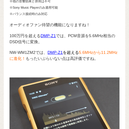
※他の音響効果と併用は不可
※Sony Music Playerのみ適用可能
※バランス接続時のみ対応
オーディオファン待望の機能になりますね！
100万円を超える
DMP-Z1
では、PCM音源を5.6MHz相当の
DSD信号に変換。
NW-WM1ZM2では、
DMP-Z1
を超える
5.6MHzから11.2MHz
に進化！
もったいぶらいない点は高評価ですね。