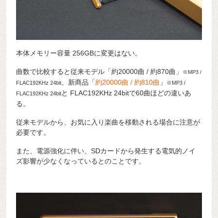
本体メモリー容量 256GBに変更はない。
曲数で比較すると従来モデル「約20000曲 / 約870曲」
※MP3 /
、新商品「
約20000曲 / 約810曲
」
FLAC192KHz 24bit
※MP3 /
と FLAC192KHz 24bitで60曲ほどの違いあ
FLAC192KHz 24bit
る。
従来モデルから、お気に入り楽曲を移動される場合に注意が
必要です。
また、電源強化に伴い、SDカードから発生する電気的ノイ
ズ影響が少なくなっているとのことです。