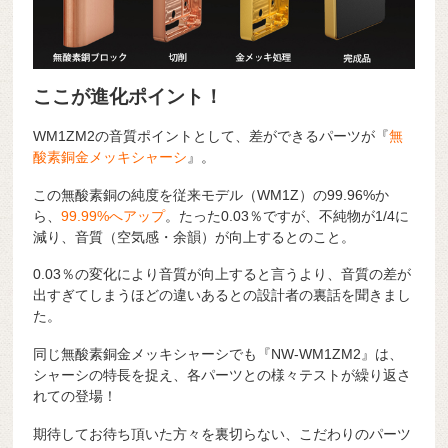
ここが進化ポイント！
WM1ZM2の音質ポイントとして、差ができるパーツが『
無
酸素銅金メッキシャーシ
』。
この無酸素銅の純度を従来モデル（WM1Z）の99.96%か
ら、
99.99%へアップ
。たった0.03％ですが、不純物が1/4に
減り、音質（空気感・余韻）が向上するとのこと。
0.03％の変化により音質が向上すると言うより、音質の差が
出すぎてしまうほどの違いあるとの設計者の裏話を聞きまし
た。
同じ無酸素銅金メッキシャーシでも『NW-WM1ZM2』は、
シャーシの特長を捉え、各パーツとの様々テストが繰り返さ
れての登場！
期待してお待ち頂いた方々を裏切らない、こだわりのパーツ