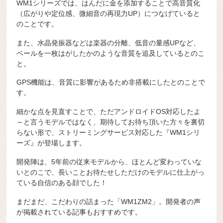
WM1シリーズでは、はんだに金を添加することで高音質化
（広がりや定位感、微細音の再現力UP）につなげていると
のことです。
また、水晶発振器などは楽器の分離、低音の量感UPなど、
ベールを一枚はがしたかのような音質を追及しているとのこ
と。
GPS機能は、音質に影響があるため非搭載にしたとのことで
す。
細かな点を見直すことで、ただアンドロイドOS対応したよ
～と言うモデルではなく、期待してお待ち頂いた方々を裏切
らない形で、ストリーミングサービス対応した『WM1シリ
ーズ』が登場します。
開発陣は、5年前の従来モデルから、ほとんど変わっていな
いとのこで、長いことお待たせしただけのモデルに仕上がっ
ている自信のある顔でした！
まだまだ、こだわりの詰まった「WM1ZM2」。開発者の声
が掲載されている記事もおすすめです。