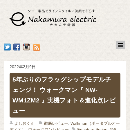
2022年2月9日
5年ぶりのフラッグシップモデルチ
ェンジ！ ウォークマン『 NW-
WM1ZM2 』実機フォト＆進化点レビ
ュー
よしおくん
徹底レビュー
,
Walkman（ポータブルオー
ディオ）
,
ウォークマンレビュー
Signature Series
,
NW-