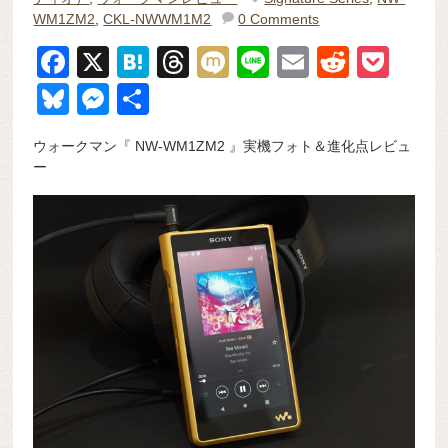
WM1ZM2
,
CKL-NWWM1M2
0 Comments
F
X
H
T
M
Li
E
R
P
a
at
hr
ixi
n
m
e
o
Bl
M
共
c
e
e
e
ail
d
ck
u
e
有
ウォークマン『 NW-WM1ZM2 』実機フォト＆進化点レビュ
e
n
a
di
et
e
ss
ー
b
a
d
t
sk
e
o
s
y
n
o
g
k
er