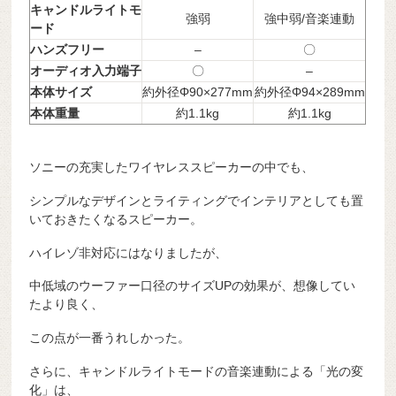
キャンドルライトモ
強弱
強中弱/音楽連動
ード
ハンズフリー
–
〇
オーディオ入力端子
〇
–
本体サイズ
約外径Φ90×277mm
約外径Φ94×289mm
本体重量
約1.1kg
約1.1kg
ソニーの充実したワイヤレススピーカーの中でも、
シンプルなデザインとライティングでインテリアとしても置
いておきたくなるスピーカー。
ハイレゾ非対応にはなりましたが、
中低域のウーファー口径のサイズUPの効果が、想像してい
たより良く、
この点が一番うれしかった。
さらに、キャンドルライトモードの音楽連動による「光の変
化」は、