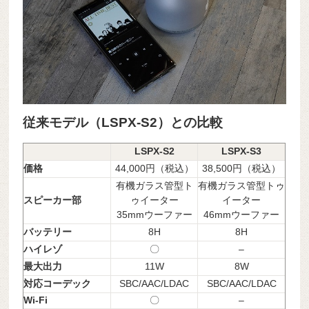
従来モデル（LSPX-S2）との比較
LSPX-S2
LSPX-S3
価格
44,000円（税込）
38,500円（税込）
有機ガラス管型ト
有機ガラス管型トゥ
スピーカー部
ゥイーター
イーター
35mmウーファー
46mmウーファー
バッテリー
8H
8H
ハイレゾ
〇
–
最大出力
11W
8W
対応コーデック
SBC/AAC/LDAC
SBC/AAC/LDAC
Wi-Fi
〇
–