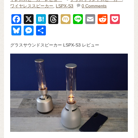
ワイヤレススピーカー
,
LSPX-S3
0 Comments
F
X
H
T
M
Li
E
R
P
a
at
hr
ixi
n
m
e
o
Bl
M
共
c
e
e
e
ail
d
ck
u
e
有
グラスサウンドスピーカー LSPX-S3 レビュー
e
n
a
di
et
e
ss
b
a
d
t
sk
e
o
s
y
n
o
g
k
er