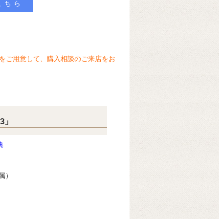
こちら
をご用意して、購入相談のご来店をお
3」
典
属）