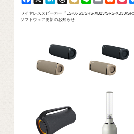
a
at
hr
ixi
n
m
e
o
ワイヤレススピーカー『LSPX-S3/SRS-XB23/SRS-XB33/SRS-
c
e
e
e
ail
d
c
ソフトウェア更新のお知らせ
e
n
a
di
e
b
a
d
t
o
s
o
k