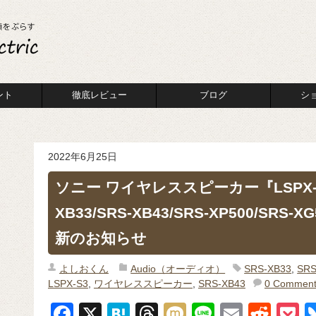
ント
徹底レビュー
ブログ
シ
2022年6月25日
ソニー ワイヤレススピーカー『LSPX-S3/
XB33/SRS-XB43/SRS-XP500/S
新のお知らせ
よしおくん
Audio（オーディオ）
SRS-XB33
,
SRS
LSPX-S3
,
ワイヤレススピーカー
,
SRS-XB43
0 Comment
F
X
H
T
M
Li
E
R
P