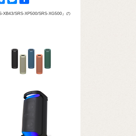
u
e
有
XB43/SRS-XP500/SRS-XG500』の
k
e
ss
t
sk
e
y
n
g
er