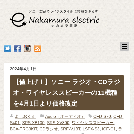
2024年4月1日
【値上げ！】ソニー ラジオ・CDラジ
オ・ワイヤレススピーカーの11機種
を4月1日より価格改定
よしおくん
Audio（オーディオ）
CFD-S70
,
CFD-
S401
,
SRS-XB100
,
SRS-XV800
,
ワイヤレススピーカー
,
BCA-TRG3KIT
,
CDラジオ
,
SRF-V1BT
,
LSPX-S3
,
ICF-C1
,
ラ