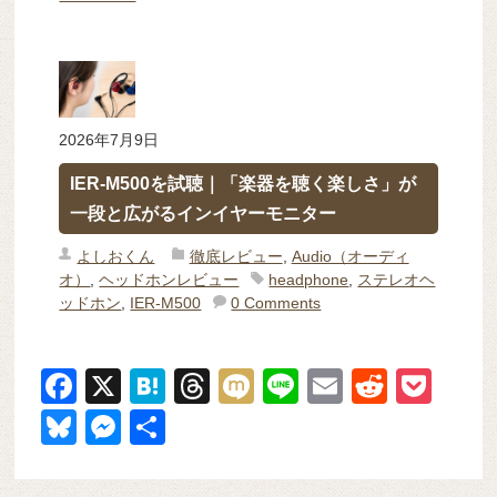
2026年7月9日
IER-M500を試聴｜「楽器を聴く楽しさ」が
一段と広がるインイヤーモニター
よしおくん
徹底レビュー
,
Audio（オーディ
オ）
,
ヘッドホンレビュー
headphone
,
ステレオヘ
ッドホン
,
IER-M500
0 Comments
F
X
H
T
M
Li
E
R
P
a
at
hr
ixi
n
m
e
o
Bl
M
共
c
e
e
e
ail
d
ck
u
e
有
e
n
a
di
et