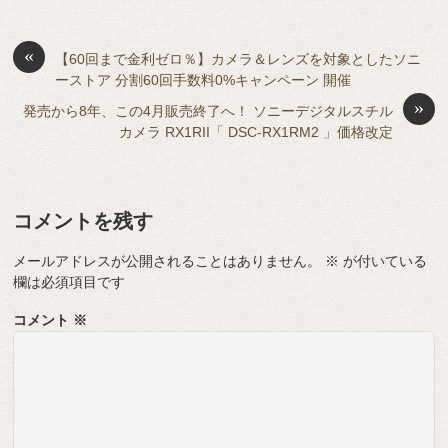
e
ss
b
a
d
t
sk
e
o
s
«
y
n
【60回まで金利ゼロ％】カメラ＆レンズを対象としたソニ
ーストア 分割60回手数料0%キャンペーン 開催
o
g
»
発売から8年、この4月販売終了へ！ ソニーデジタルスチル
k
er
カメラ RX1RII「 DSC-RX1RM2 」価格改定
コメントを残す
メールアドレスが公開されることはありません。
※
が付いている
欄は必須項目です
コメント
※