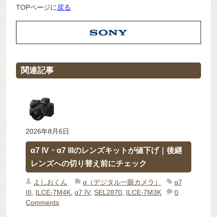
TOPページに
戻る
関連記事
2026年8月6日
α7 IV・α7 IIIのレンズキットが値下げ｜後継
レンズへの切り替え前にチェック
よしおくん
α（デジタル一眼カメラ）
α7
III
,
ILCE-7M4K
,
α7 IV
,
SEL2870
,
ILCE-7M3K
0
Comments