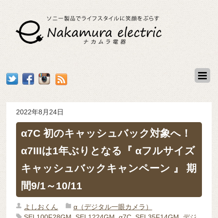
2022年8月24日
α7C 初のキャッシュバック対象へ！
α7IIIは1年ぶりとなる『 αフルサイズ
キャッシュバックキャンペーン 』 期
間9/1～10/11
よしおくん
α（デジタル一眼カメラ）
SEL100F28GM
,
SEL1224GM
,
α7C
,
SEL35F14GM
,
デジ