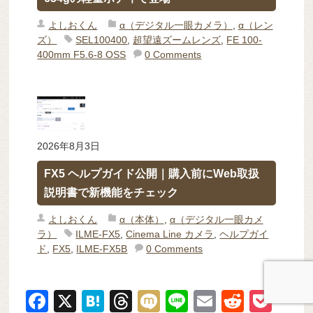
よしおくん
α（デジタル一眼カメラ）
,
α（レン
ズ）
SEL100400
,
超望遠ズームレンズ
,
FE 100-
400mm F5.6-8 OSS
0 Comments
2026年8月3日
FX5 ヘルプガイド公開｜購入前にWeb取扱
説明書で新機能をチェック
よしおくん
α（本体）
,
α（デジタル一眼カメ
ラ）
ILME-FX5
,
Cinema Line カメラ
,
ヘルプガイ
ド
,
FX5
,
ILME-FX5B
0 Comments
F
X
H
T
M
Li
E
R
P