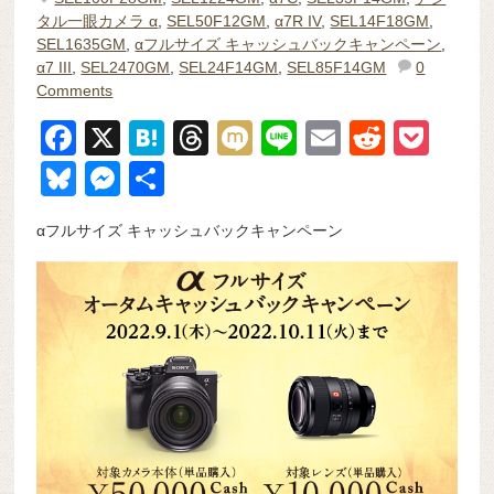
タル一眼カメラ α
,
SEL50F12GM
,
α7R IV
,
SEL14F18GM
,
SEL1635GM
,
αフルサイズ キャッシュバックキャンペーン
,
α7 III
,
SEL2470GM
,
SEL24F14GM
,
SEL85F14GM
0
Comments
F
X
H
T
M
Li
E
R
P
a
at
hr
ixi
n
m
e
o
Bl
M
共
c
e
e
e
ail
d
ck
u
e
有
αフルサイズ キャッシュバックキャンペーン
e
n
a
di
et
e
ss
b
a
d
t
sk
e
o
s
y
n
o
g
k
er