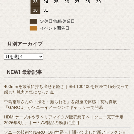
23
24
25
26
27
28
29
30
31
定休日/臨時休業日
イベント開催日
月別アーカイブ
月
別
ア
NEW! 最新記事
ー
カ
400mmを散策に持ち出せる軽さ｜SEL100400を銀座で15分使って
イ
感じた魅力と気になった点
ブ
中島裕翔さんの「撮る・撮られる」を銀座で体感｜初写真展
「GAROU」がソニーイメージングギャラリーで開幕
HDMIケーブルやラベリアマイクが販売終了へ｜ソニー完了予定
2026年8月、ホームAV製品の動きに注目
ソニーの技術でNARUTOの世界へ｜踊って楽しむ新アトラクショ