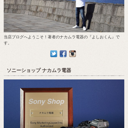
当店ブログへようこそ！著者のナカムラ電器の『よしおくん』で
す。
ソニーショップ ナカムラ電器